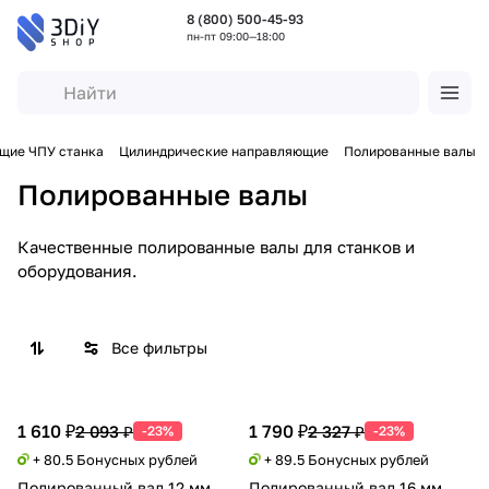
8 (800) 500-45-93
пн-пт 09:00—18:00
щие ЧПУ станка
Цилиндрические направляющие
Полированные валы
Полированные валы
Качественные полированные валы для станков и
оборудования.
Все фильтры
1 610 ₽
1 790 ₽
2 093 ₽
2 327 ₽
-23%
-23%
+ 80.5 Бонусных рублей
+ 89.5 Бонусных рублей
Полированный вал 12 мм
Полированный вал 16 мм