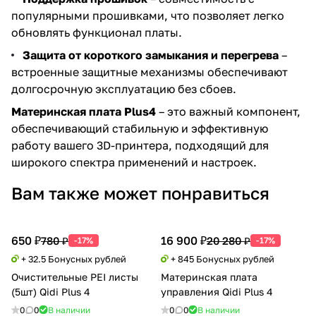
популярными прошивками, что позволяет легко
обновлять функционал платы.
Защита от короткого замыкания и перегрева
–
встроенные защитные механизмы обеспечивают
долгосрочную эксплуатацию без сбоев.
Материнская плата Plus4
– это важный компонент,
обеспечивающий стабильную и эффективную
работу вашего 3D-принтера, подходящий для
широкого спектра применений и настроек.
Вам также может понравиться
650 ₽
16 900 ₽
780 ₽
20 280 ₽
-17%
-17%
+ 32.5 Бонусных рублей
+ 845 Бонусных рублей
Очистительные PEI листы
Материнская плата
(5шт) Qidi Plus 4
управления Qidi Plus 4
0
0
В наличии
0
0
В наличии