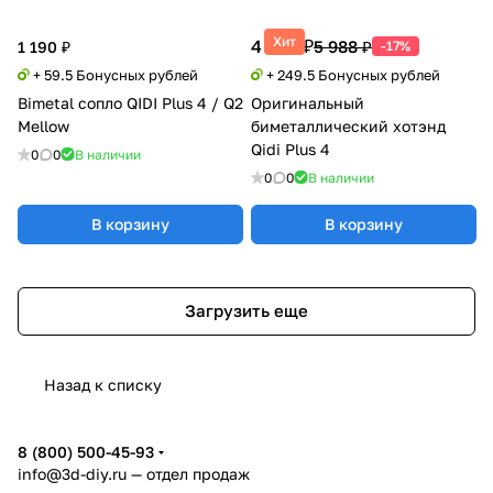
Хит
4 990 ₽
5 988 ₽
1 190 ₽
-17%
+ 59.5 Бонусных рублей
+ 249.5 Бонусных рублей
Bimetal сопло QIDI Plus 4 / Q2
Оригинальный
Mellow
биметаллический хотэнд
Qidi Plus 4
0
0
В наличии
0
0
В наличии
В корзину
В корзину
Загрузить еще
Назад к списку
8 (800) 500-45-93
info@3d-diy.ru
— отдел продаж