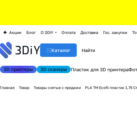
Акции
Блог
О 3DiY
Оплата
Доставка
Гос. закупки
То
Каталог
3D принтеры
3D сканеры
Пластик для 3D принтера
Фо
Главная
Товар
Товары снятые с продажи
PLA TM Ecofil пластик 1,75 