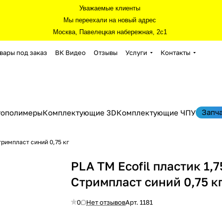
Уважаемые клиенты
Мы переехали на новый адрес
Москва, Павелецкая набережная, 2с1
вары под заказ
ВК Видео
Отзывы
Услуги
Контакты
Запч
тополимеры
Комплектующие 3D
Комплектующие ЧПУ
Стримпласт синий 0,75 кг
PLA TM Ecofil пластик 1,7
Стримпласт синий 0,75 к
0
Нет отзывов
Арт.
1181