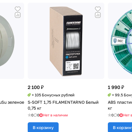
2 100 ₽
1 990 ₽
+ 105 Бонусных рублей
+ 99.5 Бо
ouSu зеленое
S-SOFT 1,75 FILAMENTARNO Белый
ABS пласти
0,75 кг
кг
0
0
Нет в наличии
0
0
Нет 
В корзину
В корзин