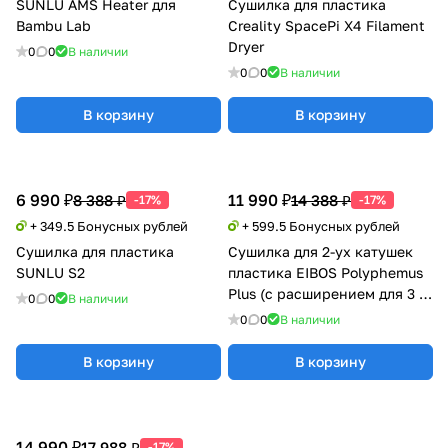
SUNLU AMS Heater для
Сушилка для пластика
Bambu Lab
Creality SpacePi X4 Filament
Dryer
0
0
В наличии
0
0
В наличии
В корзину
В корзину
6 990 ₽
11 990 ₽
8 388 ₽
14 388 ₽
-17%
-17%
+ 349.5 Бонусных рублей
+ 599.5 Бонусных рублей
Сушилка для пластика
Сушилка для 2-ух катушек
SUNLU S2
пластика EIBOS Polyphemus
Plus (с расширением для 3 кг
0
0
В наличии
катушки)
0
0
В наличии
В корзину
В корзину
14 990 ₽
17 988 ₽
-17%