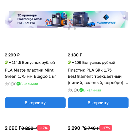
2 290 ₽
2 180 ₽
+ 114.5 Бонусных рублей
+ 109 Бонусных рублей
PLA Matte пластик Mint
Пластик PLA Silk 1.75
Green 1.75 мм Elegoo 1 кг
Bestfilament трехцветный
(синий, зеленый, серебро) 1
0
0
В наличии
кг
0
0
В наличии
В корзину
В корзину
2 690 ₽
2 290 ₽
3 228 ₽
2 748 ₽
-17%
-17%