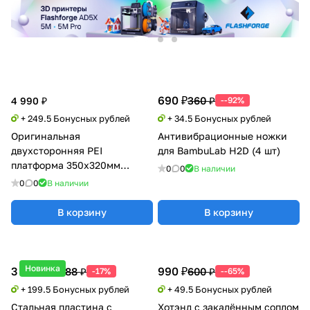
690 ₽
360 ₽
4 990 ₽
--92%
+ 249.5 Бонусных рублей
+ 34.5 Бонусных рублей
Оригинальная
Антивибрационные ножки
двухсторонняя PEI
для BambuLab H2D (4 шт)
платформа 350x320мм
0
0
В наличии
(Textured x2) Bambu Lab
0
0
В наличии
H2D/H2S
В корзину
В корзину
Новинка
3 990 ₽
990 ₽
4 788 ₽
600 ₽
-17%
--65%
+ 199.5 Бонусных рублей
+ 49.5 Бонусных рублей
Стальная пластина с
Хотэнд с закалённым соплом