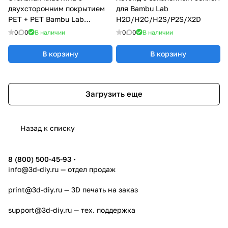
двухсторонним покрытием
для Bambu Lab
PET + PET Bambu Lab
H2D/H2C/H2S/P2S/X2D
H2D/H2S
0
0
В наличии
0
0
В наличии
В корзину
В корзину
Загрузить еще
Назад к списку
8 (800) 500-45-93
info@3d-diy.ru
— отдел продаж
print@3d-diy.ru
— 3D печать на заказ
support@3d-diy.ru
— тех. поддержка