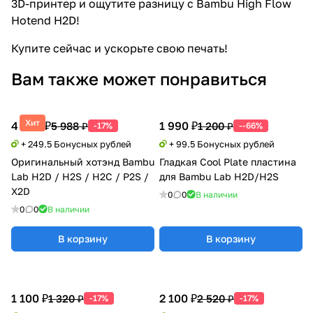
3D-принтер и ощутите разницу с Bambu High Flow
Hotend H2D!
Купите сейчас и ускорьте свою печать!
Вам также может понравиться
Хит
4 990 ₽
1 990 ₽
5 988 ₽
1 200 ₽
-17%
--66%
+ 249.5 Бонусных рублей
+ 99.5 Бонусных рублей
Оригинальный хотэнд Bambu
Гладкая Cool Plate пластина
Lab H2D / H2S / H2C / P2S /
для Bambu Lab H2D/H2S
X2D
0
0
В наличии
0
0
В наличии
В корзину
В корзину
1 100 ₽
2 100 ₽
1 320 ₽
2 520 ₽
-17%
-17%