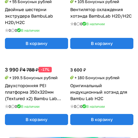
+ 55 Бонусных рублей
+ 105 Бонусных рублей
Двойные шестерни
Вентилятор охлаждения
экструдера BambuLab
хотэнда BambuLab H2D/H2C
H2D/H2C
0
0
В наличии
0
0
В наличии
В корзину
В корзину
3 990 ₽
4 788 ₽
-17%
3 600 ₽
+ 199.5 Бонусных рублей
+ 180 Бонусных рублей
Двухсторонняя PEI
Оригинальный
платформа 350x320мм
индукционный хотэнд для
(Textured x2) Bambu Lab
Bambu Lab H2C
H2D/H2S
0
0
В наличии
0
0
В наличии
В корзину
В корзину