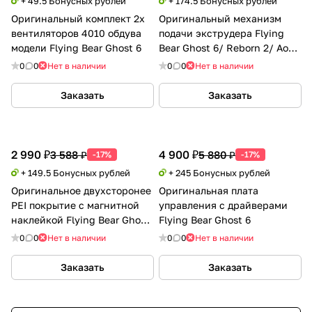
+ 49.5 Бонусных рублей
+ 174.5 Бонусных рублей
Оригинальный комплект 2х
Оригинальный механизм
вентиляторов 4010 обдува
подачи экструдера Flying
модели Flying Bear Ghost 6
Bear Ghost 6/ Reborn 2/ Aone
2
0
0
Нет в наличии
0
0
Нет в наличии
Заказать
Заказать
2 990 ₽
4 900 ₽
3 588 ₽
5 880 ₽
-17%
-17%
+ 149.5 Бонусных рублей
+ 245 Бонусных рублей
Оригинальное двухсторонее
Оригинальная плата
PEI покрытие с магнитной
управления с драйверами
наклейкой Flying Bear Ghost
Flying Bear Ghost 6
5
0
0
Нет в наличии
0
0
Нет в наличии
Заказать
Заказать