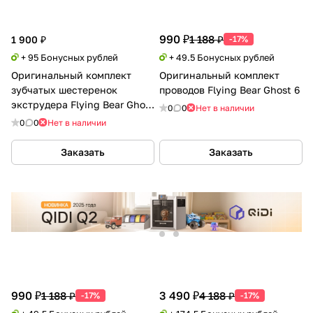
990 ₽
1 188 ₽
1 900 ₽
-17%
+ 95 Бонусных рублей
+ 49.5 Бонусных рублей
Оригинальный комплект
Оригинальный комплект
зубчатых шестеренок
проводов Flying Bear Ghost 6
экструдера Flying Bear Ghost
0
0
Нет в наличии
6/ Reborn 2/ Aone 2
0
0
Нет в наличии
Заказать
Заказать
990 ₽
3 490 ₽
1 188 ₽
4 188 ₽
-17%
-17%