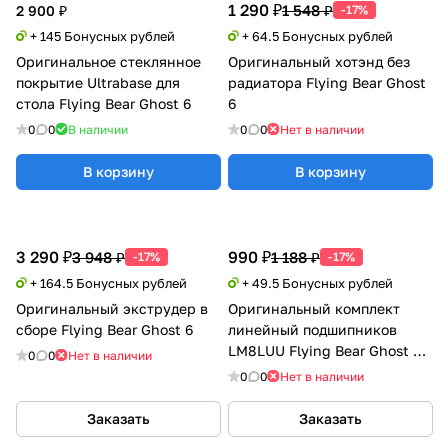
1 290 ₽
1 548 ₽
2 900 ₽
-17%
+ 145 Бонусных рублей
+ 64.5 Бонусных рублей
Оригинальное стеклянное
Оригинальный хотэнд без
покрытие Ultrabase для
радиатора Flying Bear Ghost
стола Flying Bear Ghost 6
6
0
0
В наличии
0
0
Нет в наличии
В корзину
В корзину
3 290 ₽
990 ₽
3 948 ₽
1 188 ₽
-17%
-17%
+ 164.5 Бонусных рублей
+ 49.5 Бонусных рублей
Оригинальный экструдер в
Оригинальный комплект
сборе Flying Bear Ghost 6
линейный подшипников
LM8LUU Flying Bear Ghost 6/
0
0
Нет в наличии
5/ 4s/ 4
0
0
Нет в наличии
Заказать
Заказать