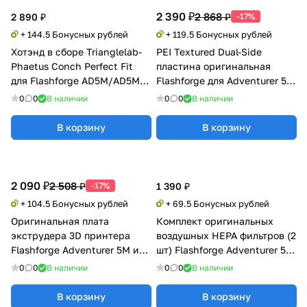
2 390 ₽
2 868 ₽
2 890 ₽
-17%
+ 144.5 Бонусных рублей
+ 119.5 Бонусных рублей
Хотэнд в сборе Trianglelab-
PEI Textured Dual-Side
Phaetus Conch Perfect Fit
пластина оригинальная
для Flashforge AD5M/AD5M
Flashforge для Adventurer 5M
Pro
/ 5M Pro / AD5X
0
0
В наличии
0
0
В наличии
В корзину
В корзину
2 090 ₽
2 508 ₽
-17%
1 390 ₽
+ 104.5 Бонусных рублей
+ 69.5 Бонусных рублей
Оригинальная плата
Комплект оригинальных
экструдера 3D принтера
воздушных HEPA фильтров (2
Flashforge Adventurer 5M и
шт) Flashforge Adventurer 5M
5M Pro
и 5M Pro
0
0
В наличии
0
0
В наличии
В корзину
В корзину