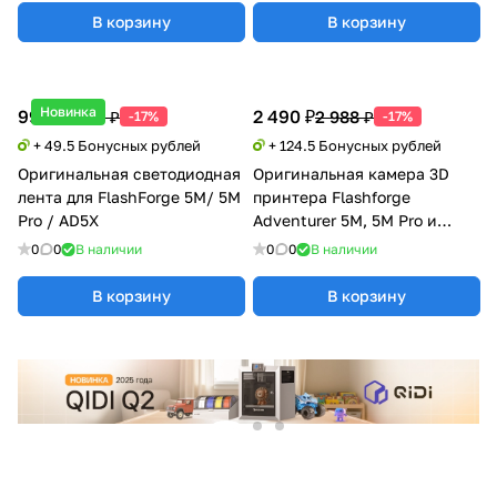
В корзину
В корзину
Новинка
990 ₽
2 490 ₽
1 188 ₽
2 988 ₽
-17%
-17%
+ 49.5 Бонусных рублей
+ 124.5 Бонусных рублей
Оригинальная светодиодная
Оригинальная камера 3D
лента для FlashForge 5M/ 5M
принтера Flashforge
Pro / AD5X
Adventurer 5M, 5M Pro и
AD5X
0
0
В наличии
0
0
В наличии
В корзину
В корзину