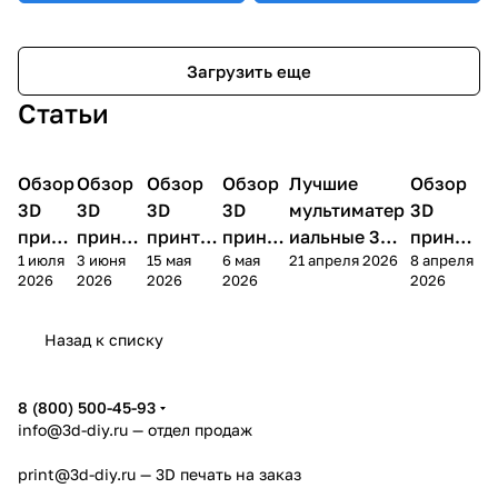
Загрузить еще
Статьи
Обзор
3D
Обзор
3D
Обзор
3D
Обзор
3D
Лучшие
Обзор
3D
3D принтеры
принтеры
принтеры
принтеры
принтеры
принтер
3D
3D
3D
3D
мультиматер
3D
принт
принте
принтер
принте
иальные 3D
принте
1 июля
3 июня
15 мая
6 мая
21 апреля 2026
8 апреля
ера
ра
а
ра
принтеры на
ра
2026
2026
2026
2026
2026
Bamb
Anycubi
FlashFo
Bambu
начало 2026
FlashF
u A2L
c Kobra
rge
Lab
года
orge
Назад к списку
4
Creator
X2D
AD5X
5
8 (800) 500-45-93
info@3d-diy.ru
— отдел продаж
print@3d-diy.ru
— 3D печать на заказ