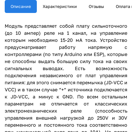
Описание
Характеристики
Отзывы
Оплата 
Модуль представляет собой плату сильноточного
(до 10 ампер) реле на 1 канал, на управление
которым необходимо 15-20 мА тока. Устройство
предусматривает работу напрямую с
контроллерами (по типу Arduino или ESP), которые
не способны выдать большую силу тока на своих
сигнальных выводах. Есть возможность
подключения независимого от плат управления
питания: для этого снимается перемычка (JD-VCC и
VCC) и в таком случае “+” источника подключается
к JD-VCC, а минус к GND. По всем остальным
параметрам не отличается от классических
электромеханических реле (способность
управления внешней нагрузкой до 250V и 30V
переменного и постоянного тока соответственно
при максимальной силе тока до 10А). На плате