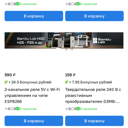
0
0
В наличии
0
0
В наличии
В корзину
В корзину
590 ₽
159 ₽
+ 29.5 Бонусных рублей
+ 7.95 Бонусных рублей
2-канальное реле 5V с Wi-Fi
Твердотельное реле 240 В с
управлением на чипе
резистивным
ESP8266
преобразователем G3MB-
202P
0
0
В наличии
0
0
В наличии
В корзину
В корзину