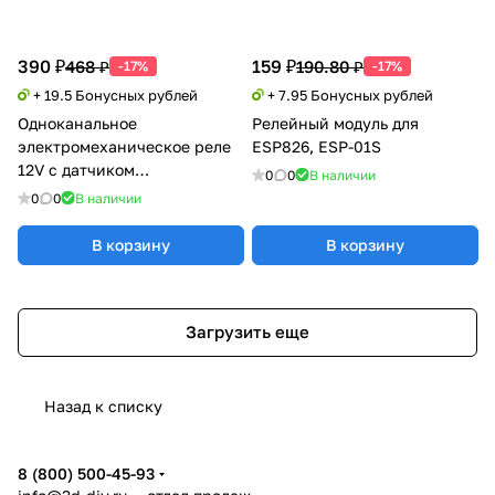
390 ₽
159 ₽
468 ₽
190.80 ₽
-17%
-17%
+ 19.5 Бонусных рублей
+ 7.95 Бонусных рублей
Одноканальное
Релейный модуль для
электромеханическое реле
ESP826, ESP-01S
12V с датчиком
0
0
В наличии
освещенности
0
0
В наличии
В корзину
В корзину
Загрузить еще
Назад к списку
8 (800) 500-45-93