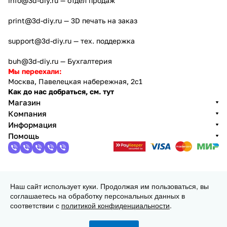
info@3d-diy.ru
— отдел продаж
print@3d-diy.ru
— 3D печать на заказ
support@3d-diy.ru
— тех. поддержка
buh@3d-diy.ru
— Бухгалтерия
Мы переехали:
Москва, Павелецкая набережная, 2с1
Как до нас добраться, см. тут
Магазин
Компания
Информация
Помощь
2013 - 2026 © 3DiY (Тридиай) - интернет-магазин
Наш сайт использует куки. Продолжая им пользоваться, вы
комплектующих для 3D принтеров, ЧПУ станков и
соглашаетесь на обработку персональных данных в
робототехники
соответствии с
политикой конфиденциальности
.
Конфиденциальность
Оферта