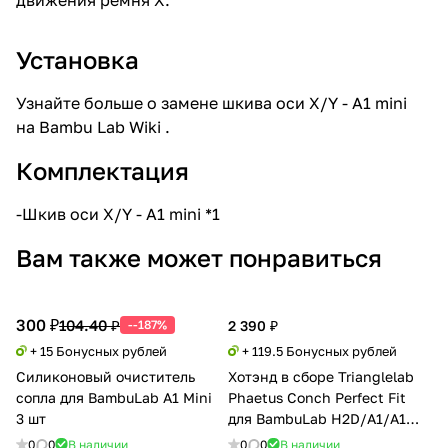
Установка
Узнайте больше о замене шкива оси X/Y - A1 mini
на
Bambu Lab Wiki
.
Комплектация
-Шкив оси X/Y - A1 mini *1
Вам также может понравиться
300 ₽
104.40 ₽
--187%
2 390 ₽
+ 15 Бонусных рублей
+ 119.5 Бонусных рублей
Силиконовый очиститель
Хотэнд в сборе Trianglelab
сопла для BambuLab A1 Mini
Phaetus Conch Perfect Fit
3 шт
для BambuLab H2D/A1/A1
mini
0
0
В наличии
0
0
В наличии