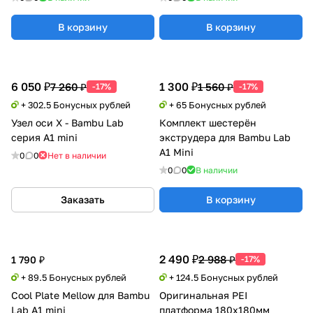
В корзину
В корзину
6 050 ₽
1 300 ₽
7 260 ₽
1 560 ₽
-17%
-17%
+ 302.5 Бонусных рублей
+ 65 Бонусных рублей
Узел оси X - Bambu Lab
Комплект шестерён
серия A1 mini
экструдера для Bambu Lab
A1 Mini
0
0
Нет в наличии
0
0
В наличии
Заказать
В корзину
2 490 ₽
2 988 ₽
1 790 ₽
-17%
+ 89.5 Бонусных рублей
+ 124.5 Бонусных рублей
Cool Plate Mellow для Bambu
Оригинальная PEI
Lab A1 mini
платформа 180x180мм