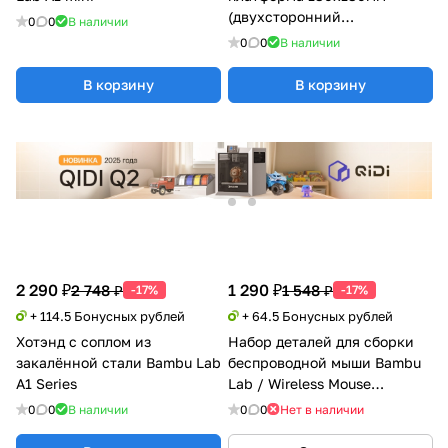
(двухсторонний
0
0
В наличии
текстурированный PEI)
0
0
В наличии
Bambu Lab A1 mini
В корзину
В корзину
2 290 ₽
1 290 ₽
2 748 ₽
1 548 ₽
-17%
-17%
+ 114.5 Бонусных рублей
+ 64.5 Бонусных рублей
Хотэнд с соплом из
Набор деталей для сборки
закалённой стали Bambu Lab
беспроводной мыши Bambu
A1 Series
Lab / Wireless Mouse
Components Kit 002
0
0
В наличии
0
0
Нет в наличии