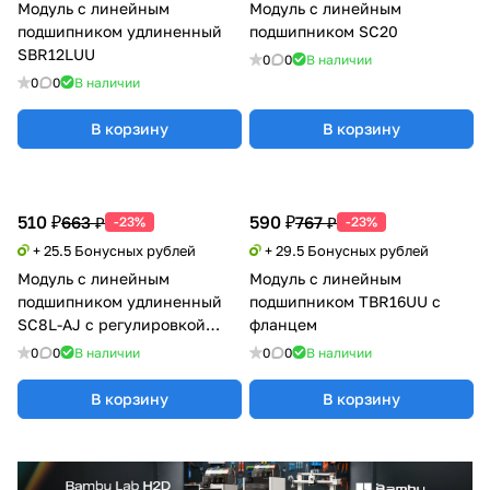
Модуль с линейным
Модуль с линейным
подшипником удлиненный
подшипником SC20
SBR12LUU
0
0
В наличии
0
0
В наличии
В корзину
В корзину
510 ₽
590 ₽
663 ₽
767 ₽
-23%
-23%
+ 25.5 Бонусных рублей
+ 29.5 Бонусных рублей
Модуль с линейным
Модуль с линейным
подшипником удлиненный
подшипником TBR16UU с
SC8L-AJ с регулировкой
фланцем
натяга
0
0
В наличии
0
0
В наличии
В корзину
В корзину