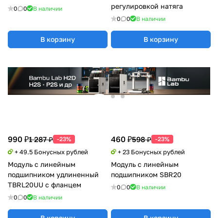
регулировкой натяга
0
0
В наличии
0
0
В наличии
В корзину
В корзину
990 ₽
460 ₽
1 287 ₽
598 ₽
-23%
-23%
+ 49.5 Бонусных рублей
+ 23 Бонусных рублей
Модуль с линейным
Модуль с линейным
подшипником удлиненный
подшипником SBR20
TBRL20UU с фланцем
0
0
В наличии
0
0
В наличии
В корзину
В корзину