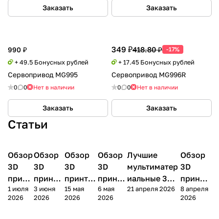
Заказать
Заказать
349 ₽
418.80 ₽
990 ₽
-17%
+ 49.5 Бонусных рублей
+ 17.45 Бонусных рублей
Сервопривод MG995
Сервопривод MG996R
0
0
Нет в наличии
0
0
Нет в наличии
Заказать
Заказать
Статьи
Обзор
3D
Обзор
3D
Обзор
3D
Обзор
3D
Лучшие
Обзор
3D
3D принтеры
принтеры
принтеры
принтеры
принтеры
принтер
3D
3D
3D
3D
мультиматер
3D
принт
принте
принтер
принте
иальные 3D
принте
1 июля
3 июня
15 мая
6 мая
21 апреля 2026
8 апреля
ера
ра
а
ра
принтеры на
ра
2026
2026
2026
2026
2026
Bamb
Anycubi
FlashFo
Bambu
начало 2026
FlashF
u A2L
c Kobra
rge
Lab
года
orge