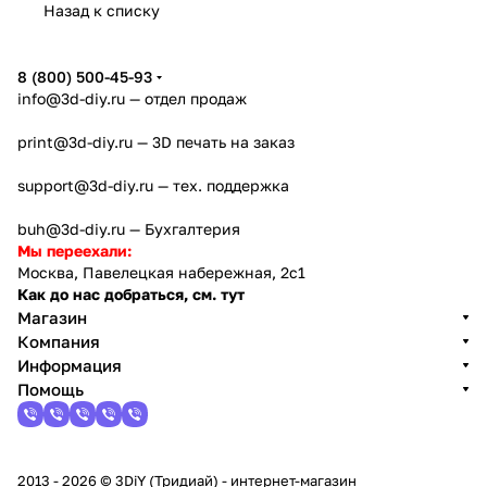
Назад к списку
4
Creator
X2D
AD5X
5
8 (800) 500-45-93
info@3d-diy.ru
— отдел продаж
print@3d-diy.ru
— 3D печать на заказ
support@3d-diy.ru
— тех. поддержка
buh@3d-diy.ru
— Бухгалтерия
Мы переехали:
Москва, Павелецкая набережная, 2с1
Как до нас добраться, см. тут
Магазин
Компания
Информация
Помощь
2013 - 2026 © 3DiY (Тридиай) - интернет-магазин