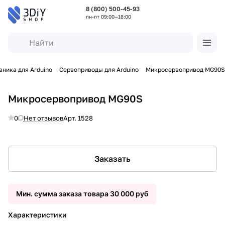
8 (800) 500-45-93
пн-пт 09:00—18:00
ника для Arduino
Сервоприводы для Arduino
Микросервопривод MG90S
Микросервопривод MG90S
0
Нет отзывов
Арт.
1528
Заказать
Мин. сумма заказа товара 30 000 руб
Характеристики