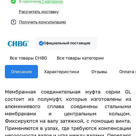
В наличии
в 1 магазине
Рассчитать доставку
Получить консультацию
Официальный поставщик
Все товары CHBG
Все товары категории
Описание
Характеристики
Отзывы
Оплата 
Мембранная соединительная муфта серии GL
состоит из полумуфт, которые изготовлены из
алюминиевого сплава соединены стальными
мембранами и центральным кольцом.
Фиксируются на валу затяжкой, с помощью винта.
Применяются в узлах, где требуются компенсации
несоосности валов и угла между валами. Передают