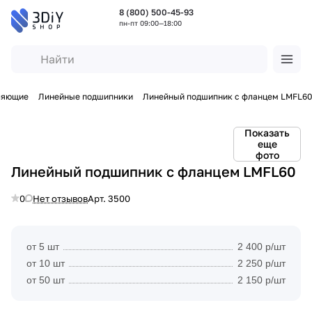
8 (800) 500-45-93
пн-пт 09:00—18:00
ляющие
Линейные подшипники
Линейный подшипник с фланцем LMFL60
Показать
еще
фото
Линейный подшипник с фланцем LMFL60
0
Нет отзывов
Арт.
3500
от 5 шт
2 400 р/шт
от 10 шт
2 250 р/шт
от 50 шт
2 150 р/шт