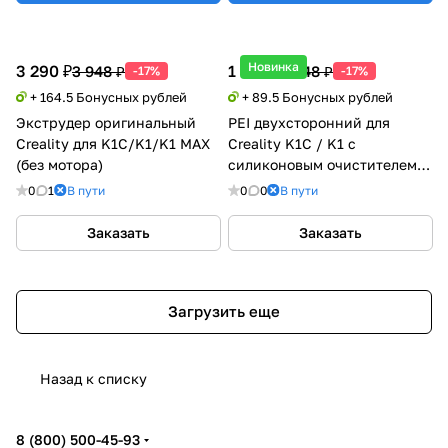
Новинка
3 290 ₽
1 790 ₽
3 948 ₽
2 148 ₽
-17%
-17%
+ 164.5 Бонусных рублей
+ 89.5 Бонусных рублей
Экструдер оригинальный
PEI двухсторонний для
Creality для K1C/K1/K1 MAX
Creality K1C / K1 с
(без мотора)
силиконовым очистителем
сопла
0
1
В пути
0
0
В пути
Заказать
Заказать
Загрузить еще
Назад к списку
8 (800) 500-45-93