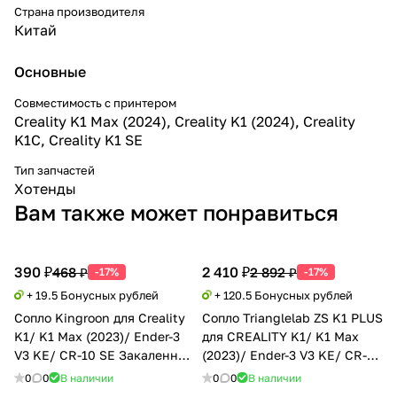
Страна производителя
Китай
Основные
Совместимость с принтером
Creality K1 Max (2024), Creality K1 (2024), Creality
K1C, Creality K1 SE
Тип запчастей
Хотенды
Вам также может понравиться
390 ₽
2 410 ₽
468 ₽
2 892 ₽
-17%
-17%
+ 19.5 Бонусных рублей
+ 120.5 Бонусных рублей
Сопло Kingroon для Creality
Сопло Trianglelab ZS K1 PLUS
K1/ K1 Max (2023)/ Ender-3
для CREALITY K1/ K1 Max
V3 KE/ CR-10 SE Закаленная
(2023)/ Ender-3 V3 KE/ CR-10
сталь
SE
0
0
В наличии
0
0
В наличии