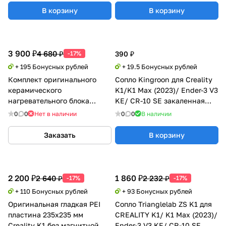
В корзину
В корзину
3 900 ₽
4 680 ₽
-17%
390 ₽
+ 195 Бонусных рублей
+ 19.5 Бонусных рублей
Комплект оригинального
Сопло Kingroon для Creality
керамического
K1/K1 Max (2023)/ Ender-3 V3
нагревательного блока
KE/ CR-10 SE закаленная
Creality K1/K1 MAX
сталь + медь
0
0
Нет в наличии
0
0
В наличии
Заказать
В корзину
2 200 ₽
1 860 ₽
2 640 ₽
2 232 ₽
-17%
-17%
+ 110 Бонусных рублей
+ 93 Бонусных рублей
Оригинальная гладкая PEI
Сопло Trianglelab ZS K1 для
пластина 235x235 мм
CREALITY K1/ K1 Max (2023)/
Creality K1 без магнитной
Ender-3 V3 KE/ CR-10 SE