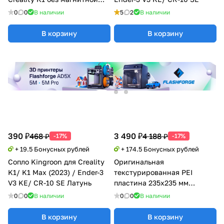
наклейки
0
0
В наличии
5
2
В наличии
В корзину
В корзину
390 ₽
3 490 ₽
468 ₽
4 188 ₽
-17%
-17%
+ 19.5 Бонусных рублей
+ 174.5 Бонусных рублей
Сопло Kingroon для Creality
Оригинальная
K1/ K1 Max (2023) / Ender-3
текстурированная PEI
V3 KE/ CR-10 SE Латунь
пластина 235x235 мм
Creality K1/K1C без
0
0
В наличии
0
0
В наличии
магнитной наклейки
В корзину
В корзину