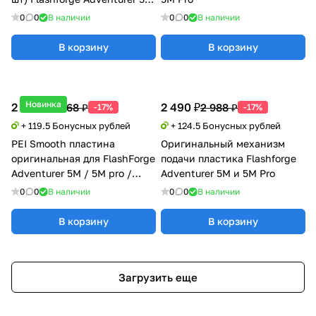
и 5M Pro
0
0
В наличии
0
0
В наличии
В корзину
В корзину
Новинка
2 390 ₽
2 490 ₽
2 868 ₽
2 988 ₽
-17%
-17%
+ 119.5 Бонусных рублей
+ 124.5 Бонусных рублей
PEI Smooth пластина
Оригинальный механизм
оригинальная для FlashForge
подачи пластика Flashforge
Adventurer 5M / 5M pro /
Adventurer 5M и 5M Pro
AD5X
0
0
В наличии
0
0
В наличии
В корзину
В корзину
Загрузить еще