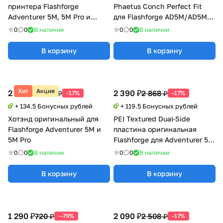
принтера Flashforge
Phaetus Conch Perfect Fit
Adventurer 5M, 5M Pro и
для Flashforge AD5M/AD5M
AD5X
Pro
0
0
В наличии
0
0
В наличии
В корзину
В корзину
Хит
Акция
2 690 ₽
2 390 ₽
3 228 ₽
2 868 ₽
-17%
-17%
+ 134.5 Бонусных рублей
+ 119.5 Бонусных рублей
Хотэнд оригинальный для
PEI Textured Dual-Side
Flashforge Adventurer 5M и
пластина оригинальная
5M Pro
Flashforge для Adventurer 5M
/ 5M Pro / AD5X
0
0
В наличии
0
0
В наличии
В корзину
В корзину
1 290 ₽
2 090 ₽
720 ₽
2 508 ₽
--79%
-17%