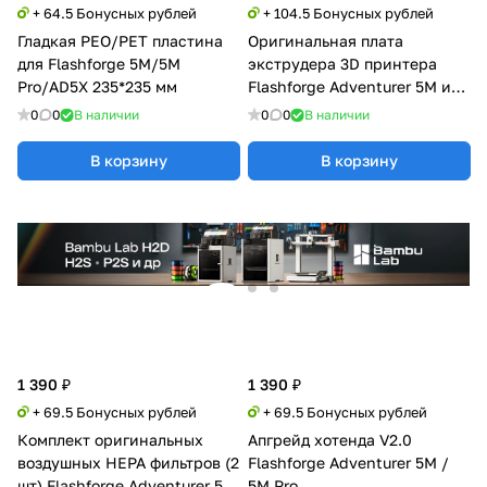
+ 64.5 Бонусных рублей
+ 104.5 Бонусных рублей
Гладкая PEO/PET пластина
Оригинальная плата
для Flashforge 5M/5M
экструдера 3D принтера
Pro/AD5X 235*235 мм
Flashforge Adventurer 5M и
5M Pro
0
0
В наличии
0
0
В наличии
В корзину
В корзину
1 390 ₽
1 390 ₽
+ 69.5 Бонусных рублей
+ 69.5 Бонусных рублей
Комплект оригинальных
Апгрейд хотенда V2.0
воздушных HEPA фильтров (2
Flashforge Adventurer 5M /
шт) Flashforge Adventurer 5M
5M Pro