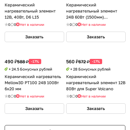
Керамический
Керамический
нагревательный элемент
нагревательный элемент
12В, 40Вт, D6 L15
24В 60Вт (1500мм)
TriangleLab
0
0
Нет в наличии
0
0
Нет в наличии
Заказать
Заказать
490 ₽
560 ₽
588 ₽
672 ₽
-17%
-17%
+ 24.5 Бонусных рублей
+ 28 Бонусных рублей
Керамический нагреватель
Керамический
Mellow3D PT100 24В 100Вт
нагревательный элемент 12В
6х20 мм
80Вт для Super Volcano
0
0
Нет в наличии
0
0
Нет в наличии
Заказать
Заказать