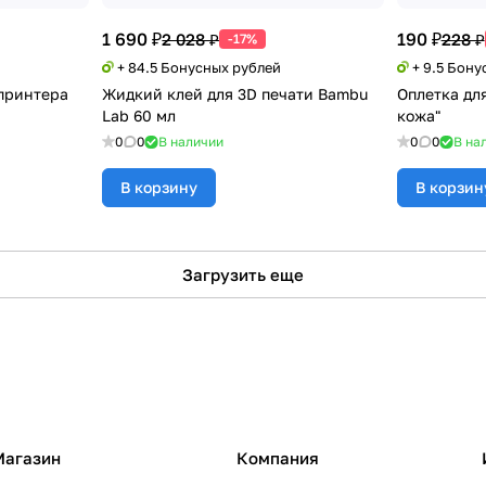
1 690 ₽
190 ₽
2 028 ₽
228 ₽
-17%
+ 84.5 Бонусных рублей
+ 9.5 Бону
 принтера
Жидкий клей для 3D печати Bambu
Оплетка дл
Lab 60 мл
кожа"
0
0
В наличии
0
0
В на
В корзину
В корзин
Загрузить еще
Магазин
Компания