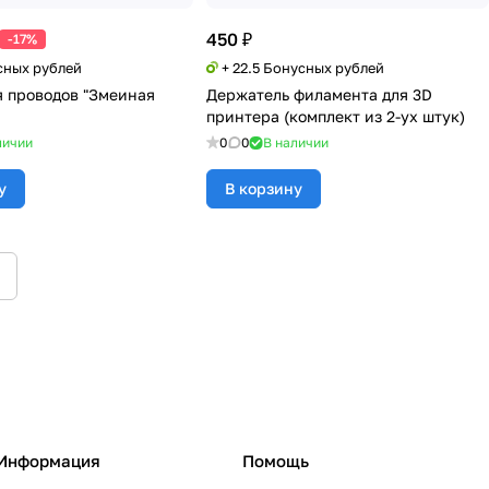
450 ₽
-17%
сных рублей
+ 22.5 Бонусных рублей
я проводов "Змеиная
Держатель филамента для 3D
принтера (комплект из 2-ух штук)
личии
0
0
В наличии
у
В корзину
Информация
Помощь