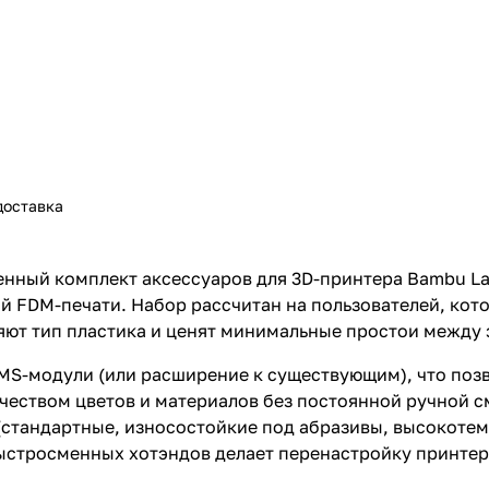
доставка
ренный комплект аксессуаров для 3D-принтера Bambu L
 FDM-печати. Набор рассчитан на пользователей, кот
яют тип пластика и ценят минимальные простои между 
AMS-модули (или расширение к существующим), что поз
чеством цветов и материалов без постоянной ручной 
стандартные, износостойкие под абразивы, высокотемп
ыстросменных хотэндов делает перенастройку принтер