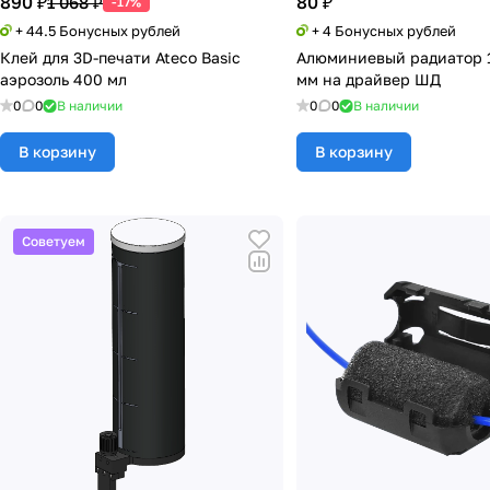
890 ₽
80 ₽
1 068 ₽
-17%
+ 44.5 Бонусных рублей
+ 4 Бонусных рублей
Клей для 3D-печати Ateco Basic
Алюминиевый радиатор 
аэрозоль 400 мл
мм на драйвер ШД
0
0
В наличии
0
0
В наличии
В корзину
В корзину
Советуем