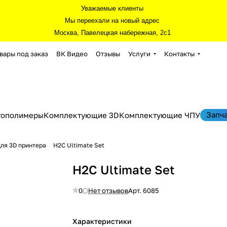
Уважаемые клиенты
Мы переехали на новый адрес
Москва, Павелецкая набережная, 2с1
вары под заказ
ВК Видео
Отзывы
Услуги
Контакты
Запч
тополимеры
Комплектующие 3D
Комплектующие ЧПУ
ля 3D принтера
H2C Ultimate Set
H2C Ultimate Set
0
Нет отзывов
Арт.
6085
Характеристики