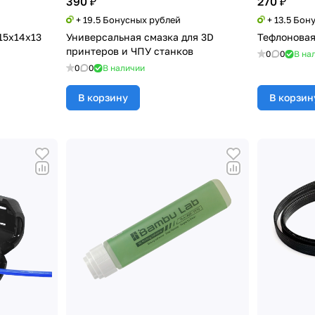
390 ₽
270 ₽
+ 19.5 Бонусных рублей
+ 13.5 Бон
15x14x13
Универсальная смазка для 3D
Тефлоновая
принтеров и ЧПУ станков
0
0
В на
0
0
В наличии
В корзину
В корзин