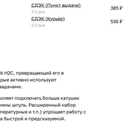
СДЭК (Пункт выдачи)
385 ₽
2-3 дня
СДЭК (Курьер)
530 ₽
2-3 дня
ab H2C, превращающий его в
орые активно используют
задачами.
воляет подключать больше катушек
смены шпуль. Расширенный набор
ературные и т.п.) упрощает работу с
а быстрой и предсказуемой.