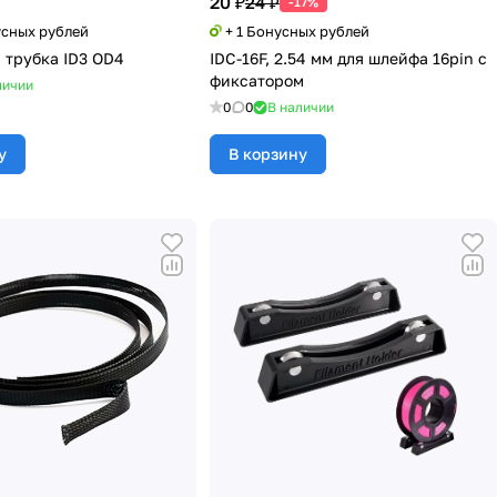
20 ₽
24 ₽
-17%
усных рублей
+ 1 Бонусных рублей
 трубка ID3 OD4
IDC-16F, 2.54 мм для шлейфа 16pin c
фиксатором
личии
0
0
В наличии
у
В корзину