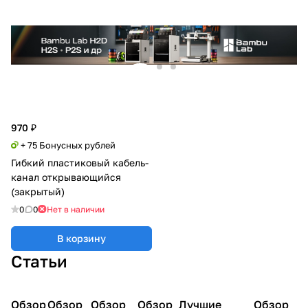
970 ₽
+ 75 Бонусных рублей
Гибкий пластиковый кабель-
канал открывающийся
(закрытый)
0
0
Нет в наличии
В корзину
Статьи
Обзор
3D
Обзор
3D
Обзор
3D
Обзор
3D
Лучшие
Обзор
3D
3D принтеры