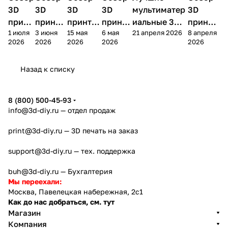
принтеры
принтеры
принтеры
принтеры
принтер
3D
3D
3D
3D
мультиматер
3D
принт
принте
принтер
принте
иальные 3D
принте
1 июля
3 июня
15 мая
6 мая
21 апреля 2026
8 апреля
ера
ра
а
ра
принтеры на
ра
2026
2026
2026
2026
2026
Bamb
Anycubi
FlashFo
Bambu
начало 2026
FlashF
u A2L
c Kobra
rge
Lab
года
orge
Назад к списку
4
Creator
X2D
AD5X
5
8 (800) 500-45-93
info@3d-diy.ru
— отдел продаж
print@3d-diy.ru
— 3D печать на заказ
support@3d-diy.ru
— тех. поддержка
buh@3d-diy.ru
— Бухгалтерия
Мы переехали:
Москва, Павелецкая набережная, 2с1
Как до нас добраться, см. тут
Магазин
Компания