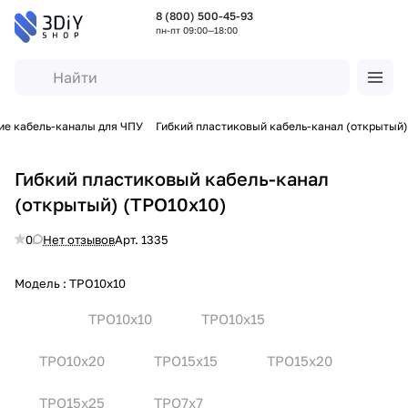
8 (800) 500-45-93
пн-пт 09:00—18:00
ие кабель-каналы для ЧПУ
Гибкий пластиковый кабель-канал (открытый)
Гибкий пластиковый кабель-канал
(открытый) (TPO10x10)
0
Нет отзывов
Арт.
1335
Модель :
TPO10x10
TPO10x10
TPO10x15
TPO10x20
TPO15x15
TPO15x20
TPO15x25
TPO7x7