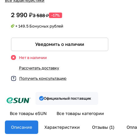
Все характеристики
2 990 ₽
3 588 ₽
-17%
+ 149.5 Бонусных рублей
Уведомить о наличии
Нет в наличии
Рассчитать доставку
Получить консультацию
Официальный поставщик
Все товары eSUN
Все товары категории
Описание
Характеристики
Отзывы (1)
Опла