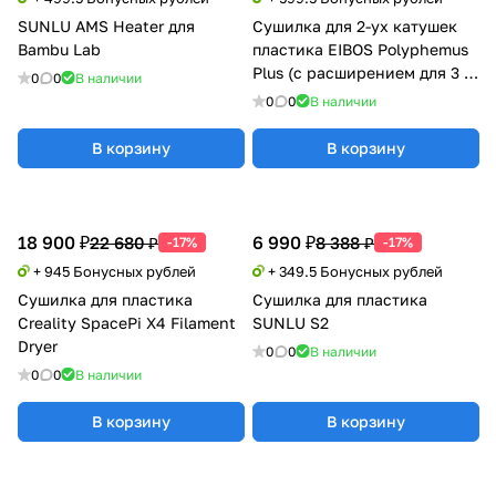
SUNLU AMS Heater для
Сушилка для 2-ух катушек
Bambu Lab
пластика EIBOS Polyphemus
Plus (с расширением для 3 кг
0
0
В наличии
катушки)
0
0
В наличии
В корзину
В корзину
18 900 ₽
6 990 ₽
22 680 ₽
8 388 ₽
-17%
-17%
+ 945 Бонусных рублей
+ 349.5 Бонусных рублей
Сушилка для пластика
Сушилка для пластика
Creality SpacePi X4 Filament
SUNLU S2
Dryer
0
0
В наличии
0
0
В наличии
В корзину
В корзину