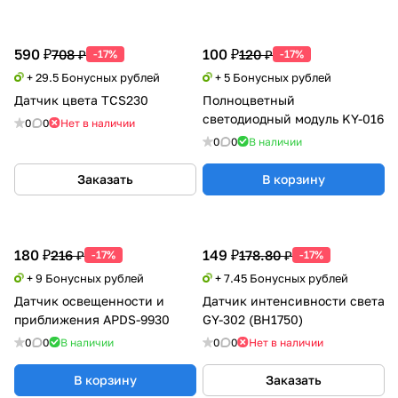
590 ₽
100 ₽
708 ₽
120 ₽
-17%
-17%
+ 29.5 Бонусных рублей
+ 5 Бонусных рублей
Датчик цвета TCS230
Полноцветный
светодиодный модуль KY-016
0
0
Нет в наличии
0
0
В наличии
Заказать
В корзину
180 ₽
149 ₽
216 ₽
178.80 ₽
-17%
-17%
+ 9 Бонусных рублей
+ 7.45 Бонусных рублей
Датчик освещенности и
Датчик интенсивности света
приближения APDS-9930
GY-302 (BH1750)
0
0
В наличии
0
0
Нет в наличии
В корзину
Заказать