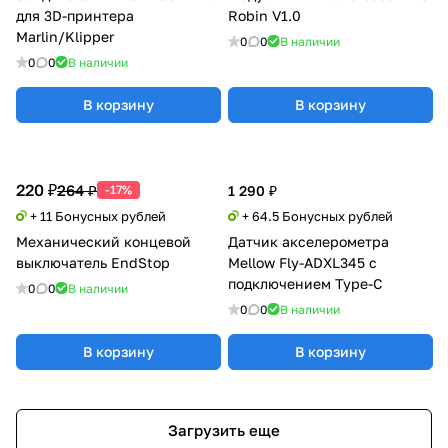
для 3D-принтера
Robin V1.0
Marlin/Klipper
0
0
В наличии
0
0
В наличии
В корзину
В корзину
220 ₽
264 ₽
-17%
1 290 ₽
+ 11 Бонусных рублей
+ 64.5 Бонусных рублей
Механический концевой
Датчик акселерометра
выключатель EndStop
Mellow Fly-ADXL345 с
подключением Type-C
0
0
В наличии
0
0
В наличии
В корзину
В корзину
Загрузить еще