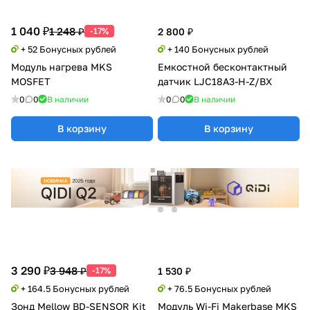
1 040 ₽
1 248 ₽
-17%
2 800 ₽
+ 52 Бонусных рублей
+ 140 Бонусных рублей
Модуль нагрева MKS
Емкостной бесконтактный
MOSFET
датчик LJC18A3-H-Z/BX
0
0
В наличии
0
0
В наличии
В корзину
В корзину
3 290 ₽
3 948 ₽
-17%
1 530 ₽
+ 164.5 Бонусных рублей
+ 76.5 Бонусных рублей
Зонд Mellow BD-SENSOR Kit
Модуль Wi-Fi Makerbase MKS