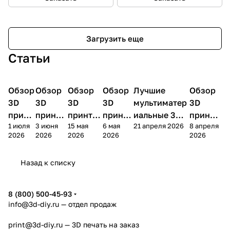
Загрузить еще
Статьи
Обзор
3D
Обзор
3D
Обзор
3D
Обзор
3D
Лучшие
Обзор
3D
3D принтеры
принтеры
принтеры
принтеры
принтеры
принтер
3D
3D
3D
3D
мультиматер
3D
принт
принте
принтер
принте
иальные 3D
принте
1 июля
3 июня
15 мая
6 мая
21 апреля 2026
8 апреля
ера
ра
а
ра
принтеры на
ра
2026
2026
2026
2026
2026
Bamb
Anycubi
FlashFo
Bambu
начало 2026
FlashF
u A2L
c Kobra
rge
Lab
года
orge
Назад к списку
4
Creator
X2D
AD5X
5
8 (800) 500-45-93
info@3d-diy.ru
— отдел продаж
print@3d-diy.ru
— 3D печать на заказ