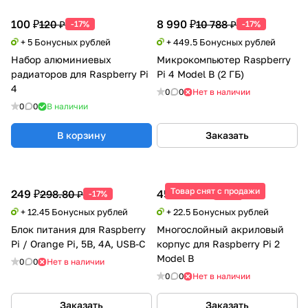
100 ₽
8 990 ₽
120 ₽
10 788 ₽
-17%
-17%
+ 5 Бонусных рублей
+ 449.5 Бонусных рублей
Набор алюминиевых
Микрокомпьютер Raspberry
радиаторов для Raspberry Pi
Pi 4 Model B (2 ГБ)
4
0
0
Нет в наличии
0
0
В наличии
В корзину
Заказать
Товар снят с продажи
249 ₽
450 ₽
298.80 ₽
540 ₽
-17%
-17%
+ 12.45 Бонусных рублей
+ 22.5 Бонусных рублей
Блок питания для Raspberry
Многослойный акриловый
Pi / Orange Pi, 5В, 4А, USB-C
корпус для Raspberry Pi 2
Model B
0
0
Нет в наличии
0
0
Нет в наличии
Заказать
Заказать