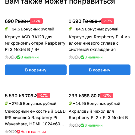
Вам также может понравиться
690 ₽
1 690 ₽
828 ₽
2 028 ₽
-17%
-17%
+ 34.5 Бонусных рублей
+ 84.5 Бонусных рублей
Корпус ACD RA129 для
Корпус для Raspberry Pi 4 из
микрокомпьютера Raspberry
алюминиевого сплава с
Pi 3 Model B / B+
системой охлаждения
0
0
В наличии
0
0
В наличии
В корзину
В корзину
5 590 ₽
299 ₽
6 708 ₽
358.80 ₽
-17%
-17%
+ 279.5 Бонусных рублей
+ 14.95 Бонусных рублей
Сенсорный емкостный QLED
Акриловый чехол для
IPS дисплей Raspberry Pi
Raspberry Pi 2 / Pi 3 Model B
Waveshare, HDMI, 1024x600,
0
0
В наличии
7"
0
0
Нет в наличии