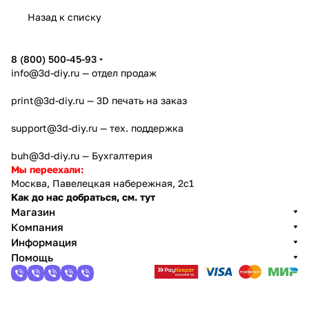
u A2L
c Kobra
rge
Lab
года
orge
Назад к списку
4
Creator
X2D
AD5X
5
8 (800) 500-45-93
info@3d-diy.ru
— отдел продаж
print@3d-diy.ru
— 3D печать на заказ
support@3d-diy.ru
— тех. поддержка
buh@3d-diy.ru
— Бухгалтерия
Мы переехали:
Москва, Павелецкая набережная, 2с1
Как до нас добраться, см. тут
Магазин
Компания
Информация
Помощь