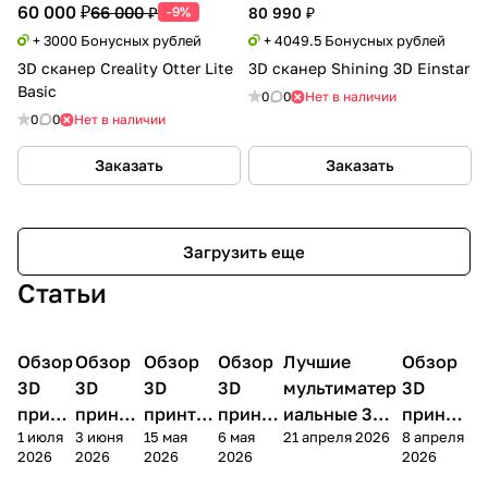
60 000 ₽
66 000 ₽
-9%
80 990 ₽
+ 3000 Бонусных рублей
+ 4049.5 Бонусных рублей
3D сканер Creality Otter Lite
3D сканер Shining 3D Einstar
Basic
0
0
Нет в наличии
0
0
Нет в наличии
Заказать
Заказать
Загрузить еще
Статьи
Обзор
3D
Обзор
3D
Обзор
3D
Обзор
3D
Лучшие
Обзор
3D
3D принтеры
принтеры
принтеры
принтеры
принтеры
принтер
3D
3D
3D
3D
мультиматер
3D
принт
принте
принтер
принте
иальные 3D
принте
1 июля
3 июня
15 мая
6 мая
21 апреля 2026
8 апреля
ера
ра
а
ра
принтеры на
ра
2026
2026
2026
2026
2026
Bamb
Anycubi
FlashFo
Bambu
начало 2026
FlashF