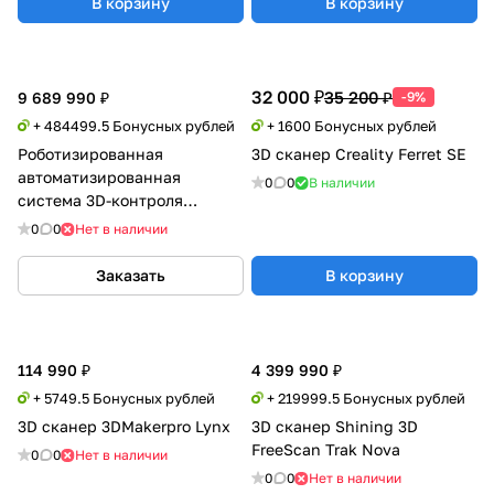
В корзину
В корзину
32 000 ₽
35 200 ₽
9 689 990 ₽
-9%
+ 484499.5 Бонусных рублей
+ 1600 Бонусных рублей
Роботизированная
3D сканер Creality Ferret SE
автоматизированная
0
0
В наличии
система 3D-контроля
Shining 3D RobotScan Q12
0
0
Нет в наличии
Заказать
В корзину
114 990 ₽
4 399 990 ₽
+ 5749.5 Бонусных рублей
+ 219999.5 Бонусных рублей
3D сканер 3DMakerpro Lynx
3D сканер Shining 3D
FreeScan Trak Nova
0
0
Нет в наличии
0
0
Нет в наличии