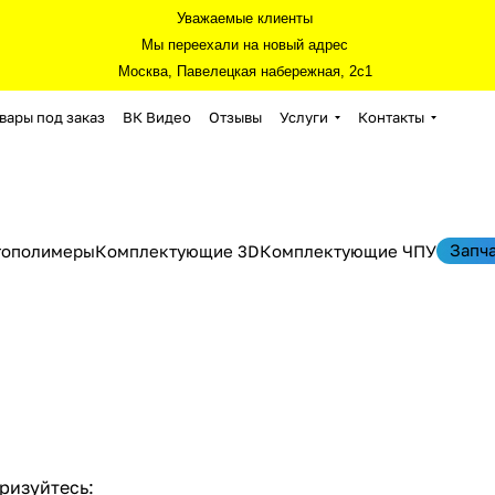
Уважаемые клиенты
Мы переехали на новый адрес
Москва, Павелецкая набережная, 2с1
вары под заказ
ВК Видео
Отзывы
Услуги
Контакты
Запч
тополимеры
Комплектующие 3D
Комплектующие ЧПУ
ризуйтесь: