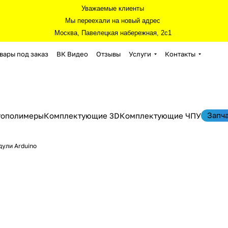
Уважаемые клиенты
Мы переехали на новый адрес
Москва, Павелецкая набережная, 2с1
вары под заказ
ВК Видео
Отзывы
Услуги
Контакты
Запч
тополимеры
Комплектующие 3D
Комплектующие ЧПУ
дули Arduino