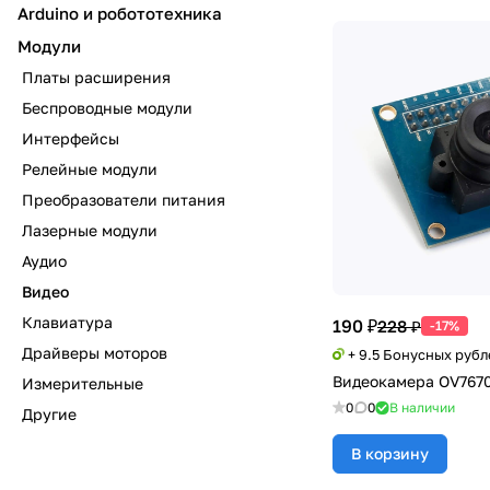
Arduino и робототехника
Модули
Платы расширения
Беспроводные модули
Интерфейсы
Релейные модули
Преобразователи питания
Лазерные модули
Аудио
Видео
Клавиатура
190 ₽
228 ₽
-17%
Драйверы моторов
+ 9.5 Бонусных рубл
Видеокамера OV767
Измерительные
0
0
В наличии
Другие
В корзину