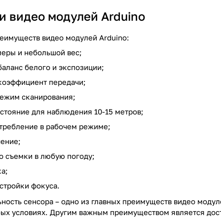
и видео модулей Arduino
еимуществ видео модулей Arduino:
еры и небольшой вес;
баланс белого и экспозиции;
коэффициент передачи;
ежим сканирования;
стояние для наблюдения 10-15 метров;
требление в рабочем режиме;
ение;
о съемки в любую погоду;
а;
стройки фокуса.
ьность сенсора – одно из главных преимуществ видео модул
ых условиях. Другим важным преимуществом является дост