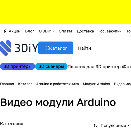
Акции
Блог
О 3DiY
Оплата
Доставка
Гос. закупки
То
Каталог
3D принтеры
3D сканеры
Пластик для 3D принтера
Фо
Главная
Каталог
Arduino и робототехника
Модули Arduino
Видео мо
Видео модули Arduino
Категория
Популярные