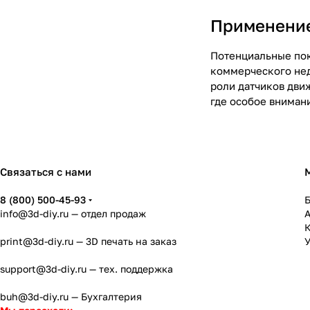
Применение
Потенциальные пок
коммерческого нед
роли датчиков дви
где особое вниман
Связаться с нами
8 (800) 500-45-93
info@3d-diy.ru
— отдел продаж
К
print@3d-diy.ru
— 3D печать на заказ
У
support@3d-diy.ru
— тех. поддержка
buh@3d-diy.ru
— Бухгалтерия