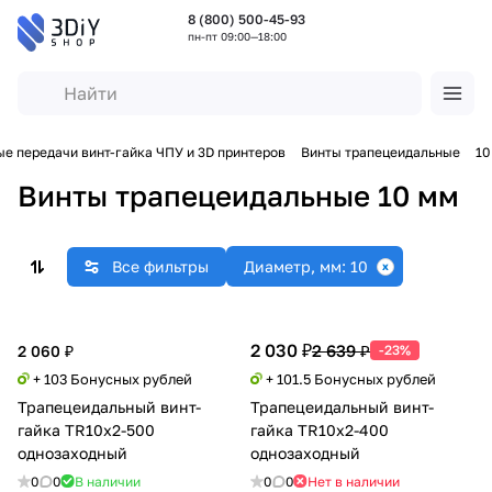
8 (800) 500-45-93
пн-пт 09:00—18:00
е передачи винт-гайка ЧПУ и 3D принтеров
Винты трапецеидальные
10
Винты трапецеидальные 10 мм
Все фильтры
Диаметр, мм: 10
2 030 ₽
2 639 ₽
2 060 ₽
-23%
+ 103 Бонусных рублей
+ 101.5 Бонусных рублей
Трапецеидальный винт-
Трапецеидальный винт-
гайка TR10x2-500
гайка TR10x2-400
однозаходный
однозаходный
0
0
В наличии
0
0
Нет в наличии