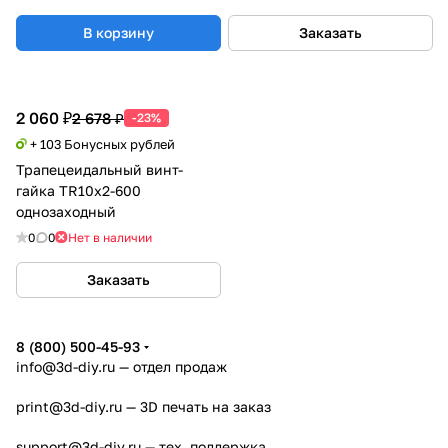
В корзину
Заказать
2 060 ₽
2 678 ₽
-23%
+ 103 Бонусных рублей
Трапецеидальный винт-
гайка TR10x2-600
однозаходный
0
0
Нет в наличии
Заказать
8 (800) 500-45-93
info@3d-diy.ru
— отдел продаж
print@3d-diy.ru
— 3D печать на заказ
support@3d-diy.ru
— тех. поддержка