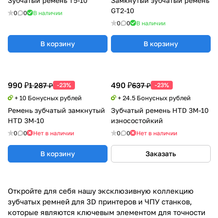
Зубчатый ремень T5-10
Замкнутый зубчатый ремень
GT2-10
0
0
В наличии
0
0
В наличии
В корзину
В корзину
990 ₽
490 ₽
1 287 ₽
637 ₽
-23%
-23%
+ 10 Бонусных рублей
+ 24.5 Бонусных рублей
Ремень зубчатый замкнутый
Зубчатый ремень HTD 3M-10
HTD 3M-10
износостойкий
0
0
Нет в наличии
0
0
Нет в наличии
В корзину
Заказать
Откройте для себя нашу эксклюзивную коллекцию
зубчатых ремней для 3D принтеров и ЧПУ станков,
которые являются ключевым элементом для точности