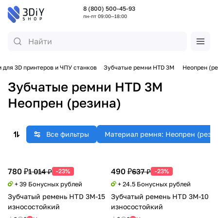
8 (800) 500-45-93
пн-пт 09:00—18:00
 для 3D принтеров и ЧПУ станков
Зубчатые ремни HTD 3M
Неопрен (ре
Зубчатые ремни HTD 3M
Неопрен (резина)
Все фильтры
Материал ремня: Неопрен (рези
780 ₽
490 ₽
1 014 ₽
637 ₽
-23%
-23%
+ 39 Бонусных рублей
+ 24.5 Бонусных рублей
Зубчатый ремень HTD 3M-15
Зубчатый ремень HTD 3M-10
износостойкий
износостойкий