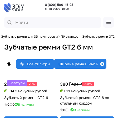
8 (800) 500-45-93
пн-пт 09:00—18:00
Зубчатые ремни для 3D принтеров и ЧПУ станков
Зубчатые ремни GT2
Зубчатые ремни GT2 6 мм
Все фильтры
Ширина ремня, мм: 6
Советуем
290 ₽
380 ₽
377 ₽
494 ₽
-23%
-23%
+ 14.5 Бонусных рублей
+ 19 Бонусных рублей
Зубчатый ремень GT2-6
Зубчатый ремень GT2-6 со
стальным кордом
0
0
В наличии
0
0
В наличии