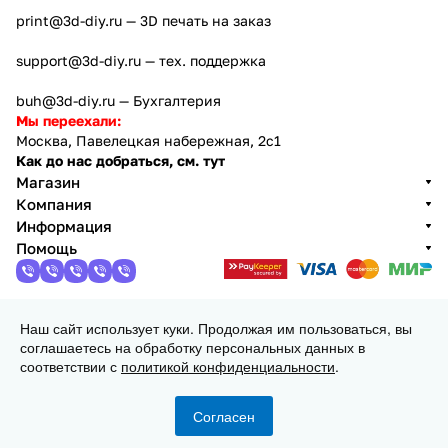
print@3d-diy.ru
— 3D печать на заказ
support@3d-diy.ru
— тех. поддержка
buh@3d-diy.ru
— Бухгалтерия
Мы переехали:
Москва, Павелецкая набережная, 2с1
Как до нас добраться, см. тут
Магазин
Компания
Информация
Помощь
Наш сайт использует куки. Продолжая им пользоваться, вы
2013 - 2026 © 3DiY (Тридиай) - интернет-магазин
соглашаетесь на обработку персональных данных в
комплектующих для 3D принтеров, ЧПУ станков и
соответствии с
политикой конфиденциальности
.
робототехники
Конфиденциальность
Оферта
Согласен
Главная
Каталог
Корзина
Избранные
Кабинет
Сравнение