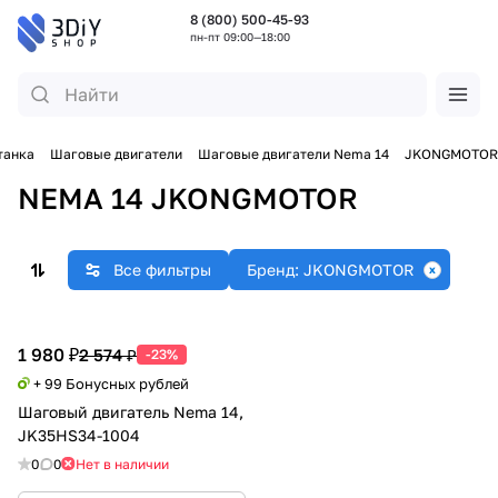
8 (800) 500-45-93
пн-пт 09:00—18:00
танка
Шаговые двигатели
Шаговые двигатели Nema 14
JKONGMOTOR
NEMA 14 JKONGMOTOR
Все фильтры
Бренд: JKONGMOTOR
1 980 ₽
2 574 ₽
-23%
+ 99 Бонусных рублей
Шаговый двигатель Nema 14,
JK35HS34-1004
0
0
Нет в наличии