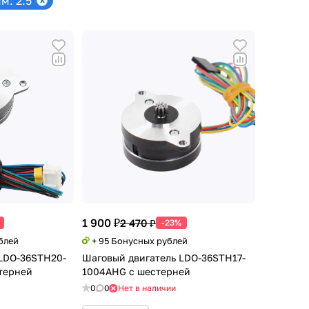
м: 2.5
1 900 ₽
2 470 ₽
-23%
блей
+ 95 Бонусных рублей
LDO-36STH20-
Шаговый двигатель LDO-36STH17-
терней
1004AHG с шестерней
0
0
Нет в наличии