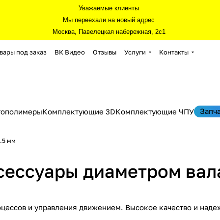
Уважаемые клиенты
Мы переехали на новый адрес
Москва, Павелецкая набережная, 2с1
вары под заказ
ВК Видео
Отзывы
Услуги
Контакты
Запч
тополимеры
Комплектующие 3D
Комплектующие ЧПУ
.5 мм
сессуары диаметром вала
ессов и управления движением. Высокое качество и надежн