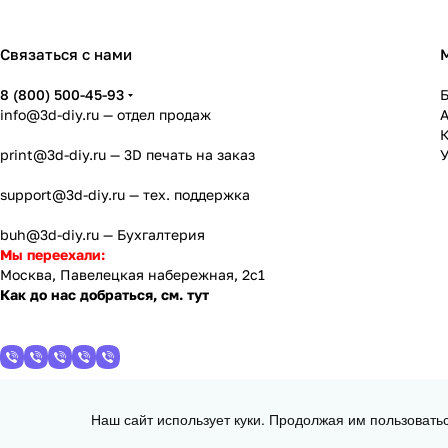
Связаться с нами
8 (800) 500-45-93
info@3d-diy.ru
— отдел продаж
К
print@3d-diy.ru
— 3D печать на заказ
У
support@3d-diy.ru
— тех. поддержка
buh@3d-diy.ru
— Бухгалтерия
Мы переехали:
Москва, Павелецкая набережная, 2с1
Как до нас добраться, см. тут
Наш сайт использует куки. Продолжая им пользовать
2013 - 2026 © 3DiY (Тридиай) - интернет-магазин комплектующих для
d = 1