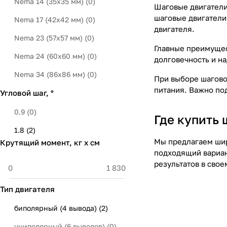
Nema 14 (35x35 мм)
(
0
)
Шаговые двигатели
шаговые двигатели
Nema 17 (42x42 мм)
(
0
)
двигателя.
Nema 23 (57x57 мм)
(
0
)
Главные преимущес
Nema 24 (60x60 мм)
(
0
)
долговечность и н
Nema 34 (86x86 мм)
(
0
)
При выборе шагово
питания. Важно по
Угловой шаг, °
Nema 42 (110x110 мм)
(
0
)
Nema 52 (130х130 мм)
(
0
)
0.9
(
0
)
Где купить
1.8
(
2
)
Мы предлагаем шир
Крутящий момент, кг х см
подходящий вариан
результатов в свое
Тип двигателя
биполярный (4 вывода)
(
2
)
униполярный (6 выводов)
(
0
)