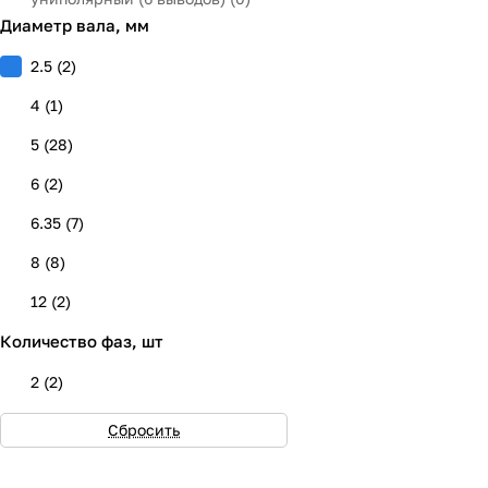
Диаметр вала, мм
2.5
(
2
)
4
(
1
)
5
(
28
)
6
(
2
)
6.35
(
7
)
8
(
8
)
12
(
2
)
Количество фаз, шт
14
(
6
)
19
(
2
)
2
(
2
)
Сбросить