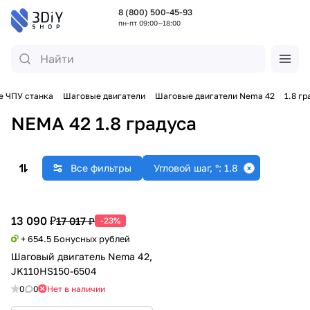
8 (800) 500-45-93
пн-пт 09:00—18:00
 ЧПУ станка
Шаговые двигатели
Шаговые двигатели Nema 42
1.8 г
NEMA 42 1.8 градуса
Все фильтры
Угловой шаг, °: 1.8
13 090 ₽
17 017 ₽
-23%
+ 654.5 Бонусных рублей
Шаговый двигатель Nema 42,
JK110HS150-6504
0
0
Нет в наличии