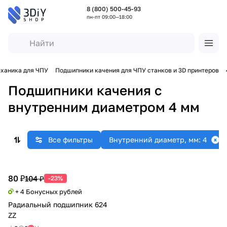
8 (800) 500-45-93
пн-пт 09:00—18:00
ханика для ЧПУ
Подшипники качения для ЧПУ станков и 3D принтеров
Подшипники качения с
внутренним диаметром 4 мм
Все фильтры
Внутренний диаметр, мм: 4
80 ₽
104 ₽
-23%
+ 4 Бонусных рублей
Радиальный подшипник 624
ZZ