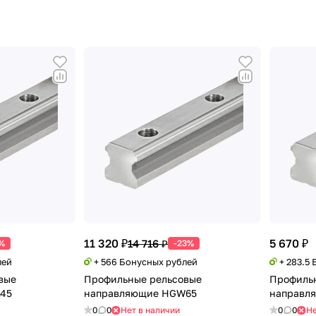
11 320 ₽
5 670 ₽
14 716 ₽
%
-23%
лей
+ 566 Бонусных рублей
+ 283.5
вые
Профильные рельсовые
Профиль
45
направляющие HGW65
направл
0
0
Нет в наличии
0
0
Не