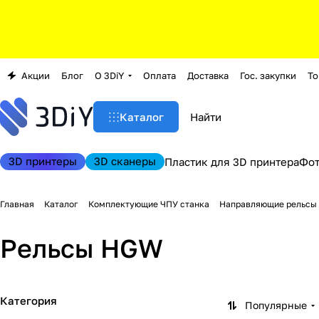
Акции
Блог
О 3DiY
Оплата
Доставка
Гос. закупки
То
Каталог
3D принтеры
3D сканеры
Пластик для 3D принтера
Фо
Главная
Каталог
Комплектующие ЧПУ станка
Направляющие рельсы 
Рельсы HGW
Категория
Популярные