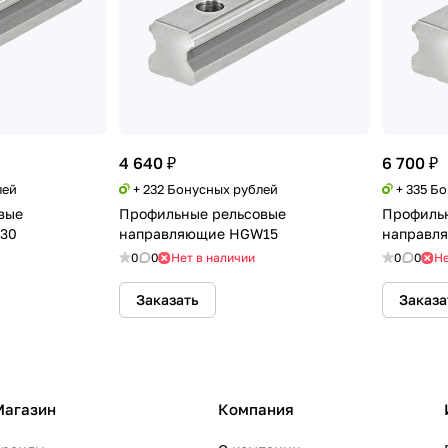
4 640 ₽
6 700 ₽
лей
+ 232 Бонусных рублей
+ 335 Б
вые
Профильные рельсовые
Профиль
30
направляющие HGW15
направл
0
0
Нет в наличии
0
0
Не
Заказать
Заказа
Магазин
Компания