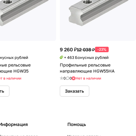
9 260 ₽
12 038 ₽
-23%
онусных рублей
+ 463 Бонусных рублей
ные рельсовые
Профильные рельсовые
яющие HGW35
направляющие HGW55HA
т в наличии
0
0
Нет в наличии
ть
Заказать
Информация
Помощь