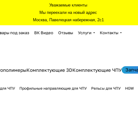
Уважаемые клиенты
Мы переехали на новый адрес
Москва, Павелецкая набережная, 2с1
вары под заказ
ВК Видео
Отзывы
Услуги
Контакты
Запч
тополимеры
Комплектующие 3D
Комплектующие ЧПУ
для ЧПУ
Профильные направляющие для ЧПУ
Рельсы для ЧПУ
HGW