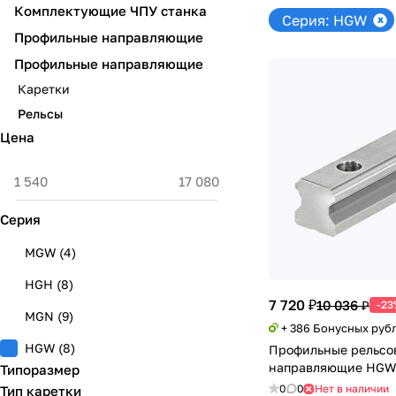
Комплектующие ЧПУ станка
Серия: HGW
Профильные направляющие
Профильные направляющие
Каретки
Рельсы
Цена
Серия
MGW
(
4
)
HGH
(
8
)
7 720 ₽
10 036 ₽
-23
MGN
(
9
)
+ 386 Бонусных руб
HGW
(
8
)
Профильные рельсо
направляющие HGW
Типоразмер
0
0
Нет в наличии
Тип каретки