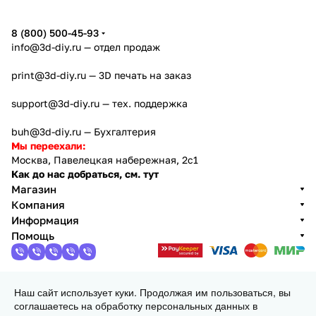
8 (800) 500-45-93
info@3d-diy.ru
— отдел продаж
print@3d-diy.ru
— 3D печать на заказ
support@3d-diy.ru
— тех. поддержка
buh@3d-diy.ru
— Бухгалтерия
Мы переехали:
Москва, Павелецкая набережная, 2с1
Как до нас добраться, см. тут
Магазин
Компания
Информация
Помощь
Наш сайт использует куки. Продолжая им пользоваться, вы
2013 - 2026 © 3DiY (Тридиай) - интернет-магазин
соглашаетесь на обработку персональных данных в
комплектующих для 3D принтеров, ЧПУ станков и