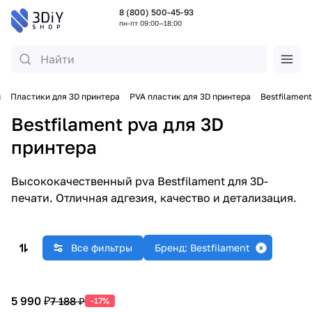
8 (800) 500-45-93
пн-пт 09:00—18:00
и
Пластики для 3D принтера
PVA пластик для 3D принтера
Bestfilament
Bestfilament pva для 3D
принтера
Высококачественный pva Bestfilament для 3D-
печати. Отличная адгезия, качество и детализация.
Все фильтры
Бренд: Bestfilament
5 990 ₽
7 188 ₽
-17%