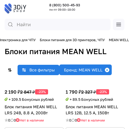
8 (800) 500-45-93
пн-пт 09:00—18:00
Электроника для ЧПУ
Блоки питания для 3D принтеров, ЧПУ
MEAN WELL
Блоки питания MEAN WELL
Все фильтры
Бренд: MEAN WELL
2 190 ₽
1 790 ₽
2 847 ₽
2 327 ₽
-23%
-23%
+ 109.5 Бонусных рублей
+ 89.5 Бонусных рублей
Блок питания MEAN WELL
Блок питания MEAN WELL
LRS 24В, 8.8 А, 200Вт
LRS 12В, 12.5 А, 150Вт
0
0
Нет в наличии
0
0
Нет в наличии