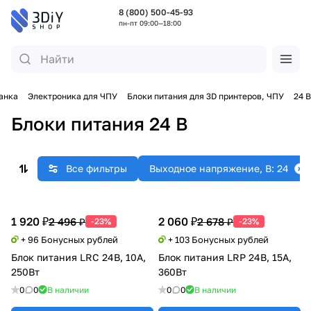
8 (800) 500-45-93
пн-пт 09:00—18:00
анка
Электроника для ЧПУ
Блоки питания для 3D принтеров, ЧПУ
24 В
Блоки питания 24 В
Все фильтры
Выходное напряжение, В: 24
1 920 ₽
2 060 ₽
2 496 ₽
2 678 ₽
-23%
-23%
+ 96 Бонусных рублей
+ 103 Бонусных рублей
Блок питания LRC 24В, 10А,
Блок питания LRP 24В, 15А,
250Вт
360Вт
0
0
В наличии
0
0
В наличии