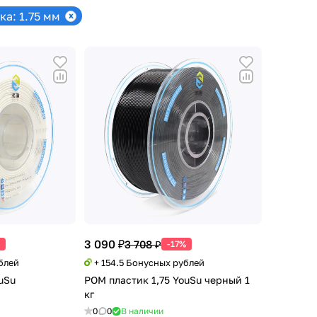
а: 1.75 мм
3 090 ₽
3 708 ₽
-17%
блей
+ 154.5 Бонусных рублей
uSu
POM пластик 1,75 YouSu черный 1
кг
0
0
В наличии