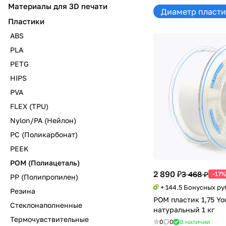
Материалы для 3D печати
Диаметр пластик
Пластики
ABS
PLA
PETG
HIPS
PVA
FLEX (TPU)
Nylon/PA (Нейлон)
PC (Поликарбонат)
PEEK
POM (Полиацеталь)
2 890 ₽
3 468 ₽
-17%
PP (Полипропилен)
+ 144.5 Бонусных ру
Резина
POM пластик 1,75 Yo
Стеклонаполненные
натуральный 1 кг
Термочувствительные
0
0
В наличии