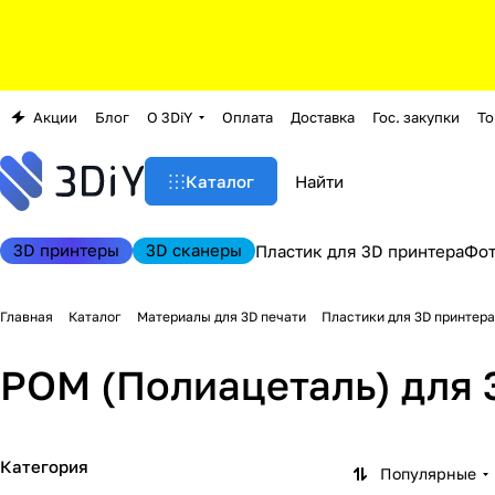
Акции
Блог
О 3DiY
Оплата
Доставка
Гос. закупки
То
Каталог
3D принтеры
3D сканеры
Пластик для 3D принтера
Фо
Главная
Каталог
Материалы для 3D печати
Пластики для 3D принтера
POM (Полиацеталь) для 
Категория
Популярные