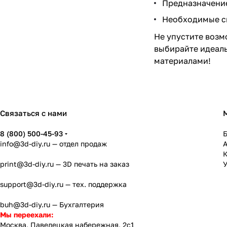
Предназначение
Необходимые св
Не упустите возм
выбирайте идеаль
материалами!
Связаться с нами
8 (800) 500-45-93
info@3d-diy.ru
— отдел продаж
К
print@3d-diy.ru
— 3D печать на заказ
У
support@3d-diy.ru
— тех. поддержка
buh@3d-diy.ru
— Бухгалтерия
Мы переехали:
Москва, Павелецкая набережная, 2с1