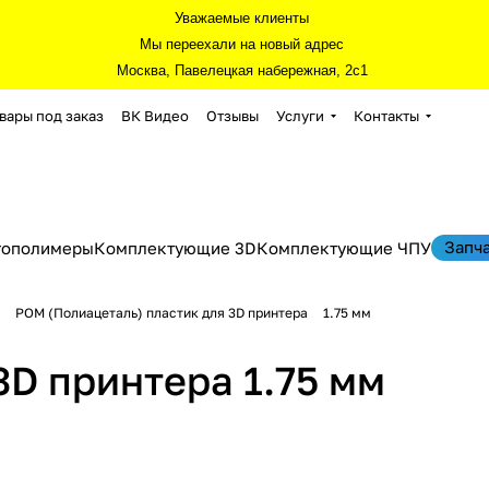
Уважаемые клиенты
Мы переехали на новый адрес
Москва, Павелецкая набережная, 2с1
вары под заказ
ВК Видео
Отзывы
Услуги
Контакты
Запч
тополимеры
Комплектующие 3D
Комплектующие ЧПУ
POM (Полиацеталь) пластик для 3D принтера
1.75 мм
3D принтера 1.75 мм