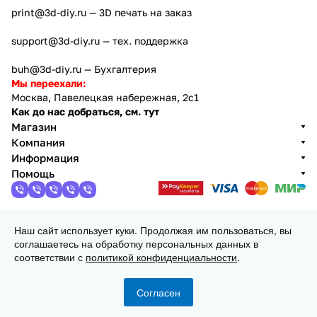
print@3d-diy.ru
— 3D печать на заказ
support@3d-diy.ru
— тех. поддержка
buh@3d-diy.ru
— Бухгалтерия
Мы переехали:
Москва, Павелецкая набережная, 2с1
Как до нас добраться, см. тут
Магазин
Компания
Информация
Помощь
Наш сайт использует куки. Продолжая им пользоваться, вы
2013 - 2026 © 3DiY (Тридиай) - интернет-магазин
соглашаетесь на обработку персональных данных в
комплектующих для 3D принтеров, ЧПУ станков и
соответствии с
политикой конфиденциальности
.
робототехники
Конфиденциальность
Оферта
Согласен
Главная
Каталог
Корзина
Избранные
Кабинет
Сравнение