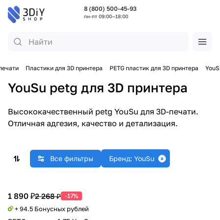
8 (800) 500-45-93
пн-пт 09:00—18:00
печати
Пластики для 3D принтера
PETG пластик для 3D принтера
YouS
YouSu petg для 3D принтера
Высококачественный petg YouSu для 3D-печати.
Отличная адгезия, качество и детализация.
Все фильтры
Бренд: YouSu
1 890 ₽
2 268 ₽
-17%
+ 94.5 Бонусных рублей