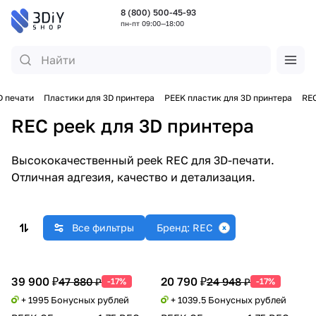
8 (800) 500-45-93
пн-пт 09:00—18:00
D печати
Пластики для 3D принтера
PEEK пластик для 3D принтера
RE
REC peek для 3D принтера
Высококачественный peek REC для 3D-печати.
Отличная адгезия, качество и детализация.
Все фильтры
Бренд: REC
39 900 ₽
20 790 ₽
47 880 ₽
24 948 ₽
-17%
-17%
+ 1995 Бонусных рублей
+ 1039.5 Бонусных рублей