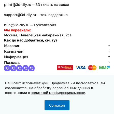
print@3d-diy.ru
— 3D печать на заказ
support@3d-diy.ru
— тех. поддержка
buh@3d-diy.ru
— Бухгалтерия
Мы переехали:
Москва, Павелецкая набережная, 2с1
Как до нас добраться, см. тут
Магазин
Компания
Информация
Помощь
Наш сайт использует куки. Продолжая им пользоваться, вы
2013 - 2026 © 3DiY (Тридиай) - интернет-магазин
соглашаетесь на обработку персональных данных в
комплектующих для 3D принтеров, ЧПУ станков и
соответствии с
политикой конфиденциальности
.
робототехники
Конфиденциальность
Оферта
Согласен
Главная
Каталог
Корзина
Избранные
Кабинет
Сравнение