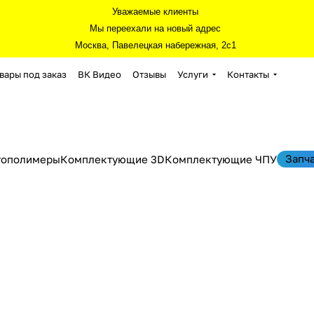
Уважаемые клиенты
Мы переехали на новый адрес
Москва, Павелецкая набережная, 2с1
вары под заказ
ВК Видео
Отзывы
Услуги
Контакты
Запч
тополимеры
Комплектующие 3D
Комплектующие ЧПУ