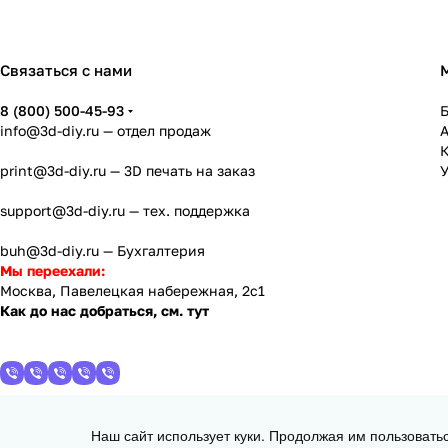
Связаться с нами
8 (800) 500-45-93
info@3d-diy.ru
— отдел продаж
К
print@3d-diy.ru
— 3D печать на заказ
У
support@3d-diy.ru
— тех. поддержка
buh@3d-diy.ru
— Бухгалтерия
Мы переехали:
Москва, Павелецкая набережная, 2с1
Как до нас добраться, см. тут
Наш сайт использует куки. Продолжая им пользовать
2013 - 2026 © 3DiY (Тридиай) - интернет-магазин комплектующих для