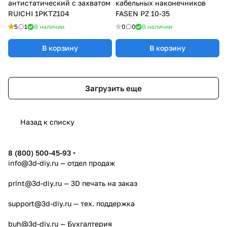
антистатический с захватом
кабельных наконечников
RUICHI 1PKTZ104
FASEN PZ 10-35
5
1
В наличии
0
0
В наличии
В корзину
В корзину
Загрузить еще
Назад к списку
8 (800) 500-45-93
info@3d-diy.ru
— отдел продаж
print@3d-diy.ru
— 3D печать на заказ
support@3d-diy.ru
— тех. поддержка
buh@3d-diy.ru
— Бухгалтерия