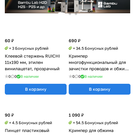
60 ₽
690 ₽
+ 3 Бонусных рублей
+ 34.5 Бонусных рублей
Клеевой стержень RUICHI
Кримпер
11х190 мм, этилен
многофункциональный для
винилацетат, прозрачный
зачистки проводов и обжима
кабельных наконечников
0
0
В наличии
0
0
В наличии
FASEN FS-1
В корзину
В корзину
90 ₽
1 090 ₽
+ 4.5 Бонусных рублей
+ 54.5 Бонусных рублей
Пинцет пластиковый
Кримпер для обжима