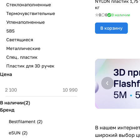
NYLON пластик 1,75
Стеклонаполненные
кг
Термочувствительные
0
0
В наличии
Угленаполненные
В корзину
SBS
Светящиеся
Металлические
Спец. пластик
Пластик для 3D ручек
Цена
В наличии
(
2
)
Бренд
Bestfilament
(
2
)
В нашем интернет
eSUN
(
2
)
широкий выбор цв