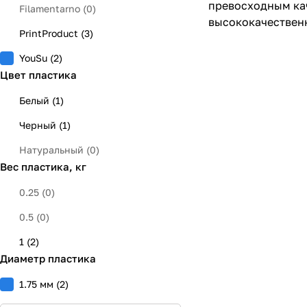
превосходным кач
Filamentarno
(
0
)
высококачественн
PrintProduct
(
3
)
YouSu
(
2
)
Цвет пластика
Белый
(
1
)
Черный
(
1
)
Натуральный
(
0
)
Вес пластика, кг
0.25
(
0
)
0.5
(
0
)
1
(
2
)
Диаметр пластика
1.75 мм
(
2
)