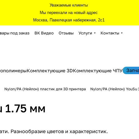
Уважаемые клиенты
Мы переехали на новый адрес
Москва, Павелецкая набережная, 2с1
вары под заказ
ВК Видео
Отзывы
Услуги
Контакты
Запч
тополимеры
Комплектующие 3D
Комплектующие ЧПУ
Nylon/PA (Нейлон) пластик для 3D принтера
Nylon/PA (Нейлон) YouSu 
 1.75 мм
чати. Разнообразие цветов и характеристик.