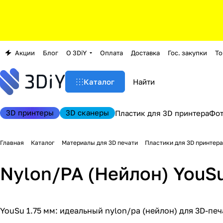
Акции
Блог
О 3DiY
Оплата
Доставка
Гос. закупки
То
Каталог
3D принтеры
3D сканеры
Пластик для 3D принтера
Фо
Главная
Каталог
Материалы для 3D печати
Пластики для 3D принтера
Nylon/PA (Нейлон) YouSu
YouSu 1.75 мм: идеальный nylon/pa (нейлон) для 3D-пе