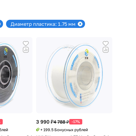
Диаметр пластика: 1.75 мм
3 990 ₽
4 788 ₽
%
-17%
блей
+ 199.5 Бонусных рублей