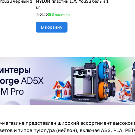
 YouSu черный 1
NYLON пластик 1,75 YouSu белый 1
кг
0
0
В наличии
В корзину
-магазине представлен широкий ассортимент высокока
етов и типов nylon/pa (нейлон), включая ABS, PLA, PET