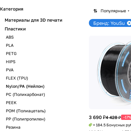
Категория
Популярные
Материалы для 3D печати
Бренд: YouSu
Пластики
ABS
PLA
PETG
HIPS
PVA
FLEX (TPU)
Nylon/PA (Нейлон)
PC (Поликарбонат)
PEEK
POM (Полиацеталь)
3 690 ₽
4 428 ₽
-17
PP (Полипропилен)
+ 184.5 Бонусных ру
Резина