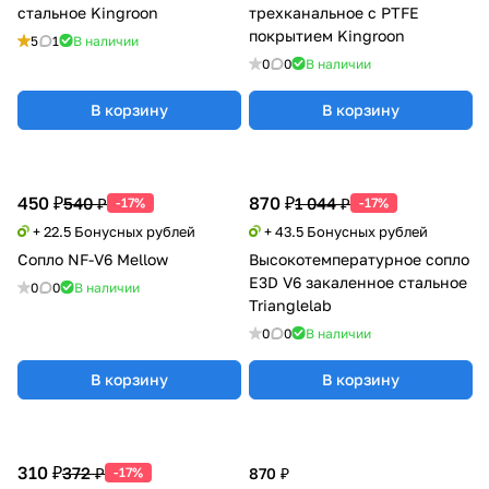
стальное Kingroon
трехканальное с PTFE
покрытием Kingroon
5
1
В наличии
0
0
В наличии
В корзину
В корзину
450 ₽
870 ₽
540 ₽
1 044 ₽
-17%
-17%
+ 22.5 Бонусных рублей
+ 43.5 Бонусных рублей
Сопло NF-V6 Mellow
Высокотемпературное сопло
E3D V6 закаленное стальное
0
0
В наличии
Trianglelab
0
0
В наличии
В корзину
В корзину
310 ₽
372 ₽
-17%
870 ₽