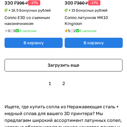
330 ₽
300 ₽
396 ₽
360 ₽
-17%
-17%
+ 16.5 Бонусных рублей
+ 15 Бонусных рублей
Сопло E3D со съемным
Сопло латунное MK10
наконечником
Kingroon
0
0
В наличии
5
2
В наличии
В корзину
В корзину
Загрузить еще
1
2
Ищете, где купить сопла из Неражавеющая сталь +
медный сплав для вашего 3D принтера? Мы
предлагаем широкий ассортимент латунных сопел,
которые обеспечивают высокое качество печати и