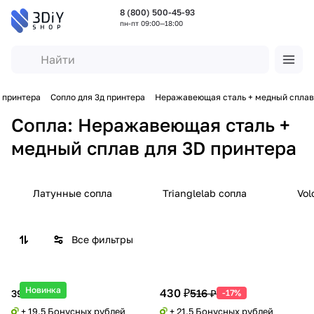
8 (800) 500-45-93
пн-пт 09:00—18:00
 принтера
Сопло для 3д принтера
Неражавеющая сталь + медный сплав
Сопла: Неражавеющая сталь +
медный сплав для 3D принтера
Латунные сопла
Trianglelab сопла
Vol
Все фильтры
Новинка
430 ₽
516 ₽
390 ₽
-17%
+ 19.5 Бонусных рублей
+ 21.5 Бонусных рублей