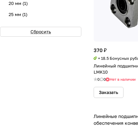
LMKPL
(
12
)
20 мм
(
1
)
LMEFC
(
9
)
25 мм
(
1
)
LMEKC
(
9
)
30 мм
(
0
)
Сбросить
35 мм
(
0
)
40 мм
(
0
)
370 ₽
+ 18.5 Бонусных руб
50 мм
(
0
)
Линейный подшипни
60 мм
(
0
)
LMK10
0
0
Нет в наличии
80 мм
(
0
)
100 мм
(
0
)
Заказать
Линейные подшипни
обеспечения конве