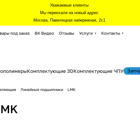
Уважаемые клиенты
Мы переехали на новый адрес
Москва, Павелецкая набережная, 2с1
вары под заказ
ВК Видео
Отзывы
Услуги
Контакты
Запч
тополимеры
Комплектующие 3D
Комплектующие ЧПУ
авляющие
Линейные подшипники
LMK
LMK