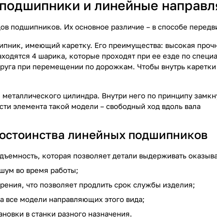
подшипники и линейные направл
дов подшипников. Их основное различие – в способе перед
ипник, имеющий каретку. Его преимущества: высокая прочн
находятся 4 шарика, которые проходят при ее езде по спец
друга при перемещении по дорожкам. Чтобы внутрь каретки
де металлического цилиндра. Внутри него по принципу замк
сти элемента такой модели – свободный ход вдоль вала
остоинства линейных подшипников
дъемность, которая позволяет детали выдерживать оказыва
шум во время работы;
трения, что позволяет продлить срок службы изделия;
на все модели направляющих этого вида;
ановки в станки разного назначения.