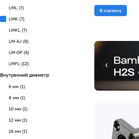
LML
(
7
)
В корзину
LMK
(
7
)
LMKL
(
7
)
LM-AJ
(
6
)
LM-OP
(
6
)
LMFL
(
12
)
Внутренний диаметр
LMH
(
8
)
LMHL
(
8
)
6 мм
(
1
)
LMF
(
14
)
8 мм
(
1
)
LMFP
(
12
)
10 мм
(
1
)
LMFPL
(
12
)
12 мм
(
1
)
LMKP
(
12
)
16 мм
(
1
)