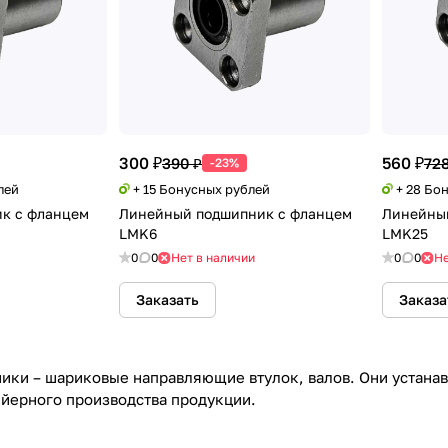
300 ₽
560 ₽
390 ₽
728
-23%
лей
+ 15 Бонусных рублей
+ 28 Бо
к с фланцем
Линейный подшипник с фланцем
Линейны
LMK6
LMK25
0
0
Нет в наличии
0
0
Не
Заказать
Заказа
ки – шариковые направляющие втулок, валов. Они устана
йерного производства продукции.