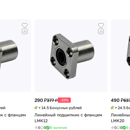
290 ₽
490 ₽
377 ₽
63
-23%
лей
+ 14.5 Бонусных рублей
+ 24.5 
к с фланцем
Линейный подшипник с фланцем
Линейны
LMK12
LMK20
0
0
В наличии
0
0
В 