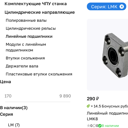
Комплектующие ЧПУ станка
Серия: LMK
Цилиндрические направляющие
Полированные валы
Цилиндрические рельсы
Линейные подшипники
Модули с линейным
подшипником
Втулки скольжения
Держатели вала
Пластиковые втулки скольжения
Цена
290 ₽
+ 14.5 Бонусных руб
В наличии
(
3
)
Линейный подшипни
Серия
LMK8
LM
(
7
)
0
0
В наличии