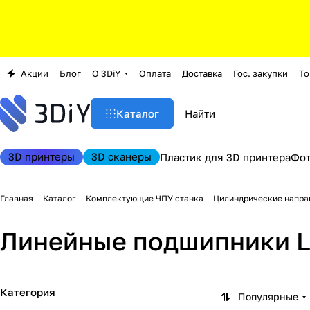
Акции
Блог
О 3DiY
Оплата
Доставка
Гос. закупки
То
Каталог
3D принтеры
3D сканеры
Пластик для 3D принтера
Фо
Главная
Каталог
Комплектующие ЧПУ станка
Цилиндрические напр
Линейные подшипники 
Категория
Популярные