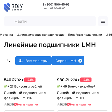
8 (800) 500-45-93
пн-пт 09:00—18:00
У станка
Цилиндрические направляющие
Линейные подшипники
LMH
Линейные подшипники LMH
Все фильтры
Серия: LMH
540 ₽
980 ₽
702 ₽
1 274 ₽
-23%
-23%
+ 27 Бонусных рублей
+ 49 Бонусных рублей
Линейный подшипник с
Линейный подшипник с
фланцем LMH16
фланцем LMH30
0
0
Нет в наличии
0
0
Нет в наличии