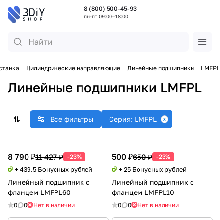
8 (800) 500-45-93
пн-пт 09:00—18:00
станка
Цилиндрические направляющие
Линейные подшипники
LMFPL
Линейные подшипники LMFPL
Все фильтры
Серия: LMFPL
8 790 ₽
500 ₽
11 427 ₽
650 ₽
-23%
-23%
+ 439.5 Бонусных рублей
+ 25 Бонусных рублей
Линейный подшипник с
Линейный подшипник с
фланцем LMFPL60
фланцем LMFPL10
0
0
Нет в наличии
0
0
Нет в наличии