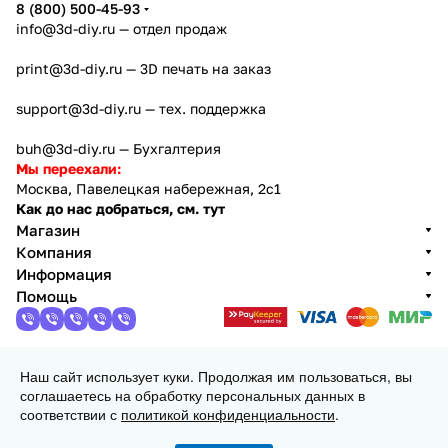
8 (800) 500-45-93
info@3d-diy.ru
— отдел продаж
print@3d-diy.ru
— 3D печать на заказ
support@3d-diy.ru
— тех. поддержка
buh@3d-diy.ru
— Бухгалтерия
Мы переехали:
Москва, Павелецкая набережная, 2с1
Как до нас добраться, см. тут
Магазин
Компания
Информация
Помощь
Наш сайт использует куки. Продолжая им пользоваться, вы
2013 - 2026 © 3DiY (Тридиай) - интернет-магазин
соглашаетесь на обработку персональных данных в
комплектующих для 3D принтеров, ЧПУ станков и
соответствии с
политикой конфиденциальности
.
робототехники
Конфиденциальность
Оферта