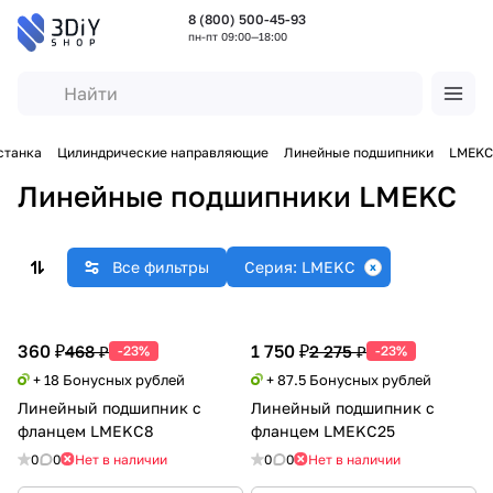
8 (800) 500-45-93
пн-пт 09:00—18:00
станка
Цилиндрические направляющие
Линейные подшипники
LMEKC
Линейные подшипники LMEKC
Все фильтры
Серия: LMEKC
360 ₽
1 750 ₽
468 ₽
2 275 ₽
-23%
-23%
+ 18 Бонусных рублей
+ 87.5 Бонусных рублей
Линейный подшипник с
Линейный подшипник с
фланцем LMEKC8
фланцем LMEKC25
0
0
Нет в наличии
0
0
Нет в наличии